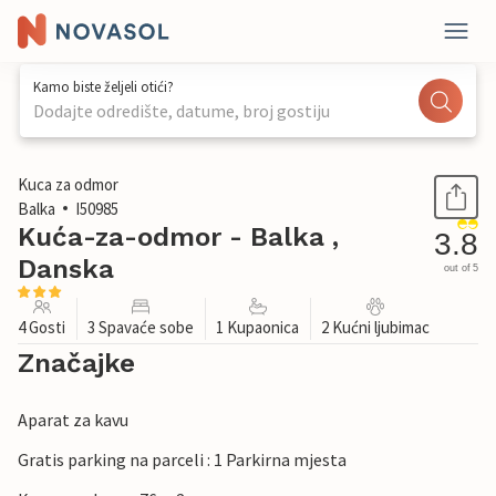
Kamo biste željeli otići?
Dodajte odredište, datume, broj gostiju
1 / 12
Kuca za odmor
Balka
I50985
Kuća-za-odmor - Balka ,
3.8
Danska
out of 5
4 Gosti
3 Spavaće sobe
1 Kupaonica
2 Kućni ljubimac
Značajke
Aparat za kavu
Gratis parking na parceli : 1 Parkirna mjesta