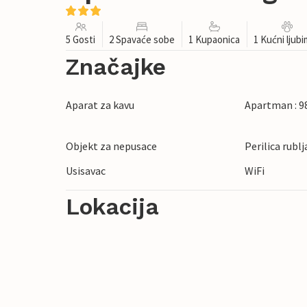
5 Gosti
2 Spavaće sobe
1 Kupaonica
1 Kućni ljub
Značajke
Aparat za kavu
Apartman : 9
Objekt za nepusace
Perilica rublj
Usisavac
WiFi
Lokacija