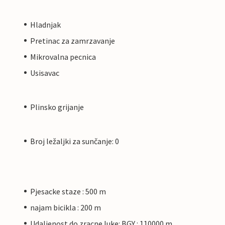
Hladnjak
Pretinac za zamrzavanje
Mikrovalna pecnica
Usisavac
Plinsko grijanje
Broj ležaljki za sunčanje: 0
Pjesacke staze : 500 m
najam bicikla : 200 m
Udaljenost do zracne luke: BGY : 110000 m