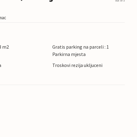
out of 5
imac
8 m2
Gratis parking na parceli : 1
Parkirna mjesta
a
Troskovi rezija ukljuceni