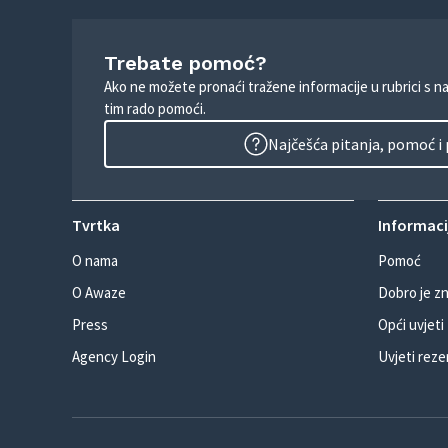
Trebate pomoć?
Ako ne možete pronaći tražene informacije u rubrici s n
tim rado pomoći.
Najčešća pitanja, pomoć i
Tvrtka
Informacij
O nama
Pomoć
O Awaze
Dobro je zn
Press
Opći uvjeti
Agency Login
Uvjeti reze