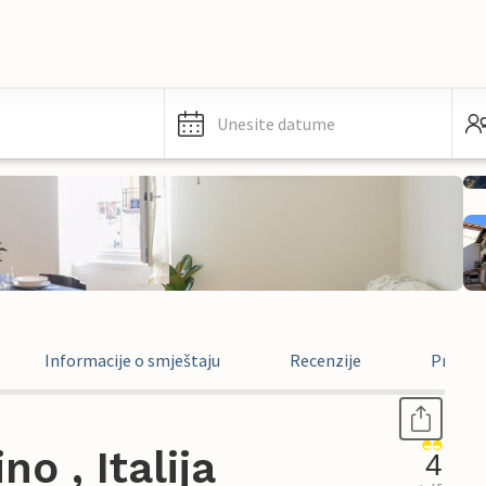
Unesite datume
Informacije o smještaju
Recenzije
Pravne 
o , Italija
4