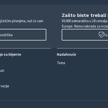
Zašto biste trebali
ajčešćim pitanjima, naš će vam
50.000 odmarališta u 18 zemalja
Europe. Nema naknada za rezer
 podrška
Iz
e za klijente
Nadahnuće
Tema
ati
rvacije