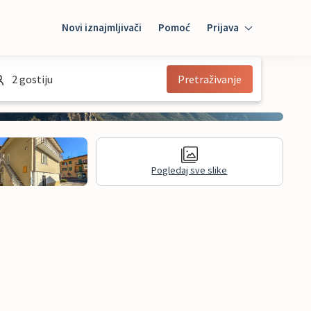
Novi iznajmljivači
Pomoć
Prijava
Prijava
2 gostiju
Pretraživanje
Mybooking
Iznajmljivač
Pogledaj sve slike
informacije