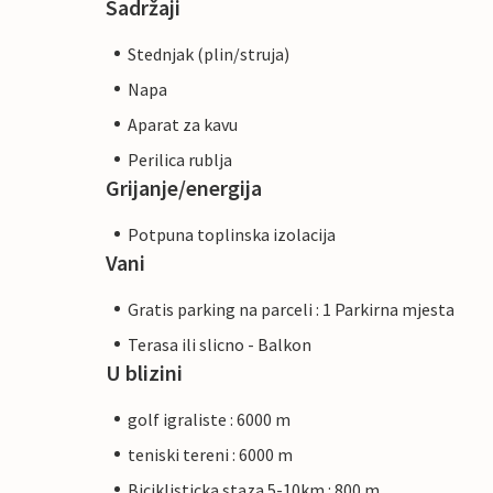
Sadržaji
Stednjak (plin/struja)
Napa
Aparat za kavu
Perilica rublja
Grijanje/energija
Potpuna toplinska izolacija
Vani
Gratis parking na parceli : 1 Parkirna mjesta
Terasa ili slicno - Balkon
U blizini
golf igraliste : 6000 m
teniski tereni : 6000 m
Biciklisticka staza 5-10km : 800 m