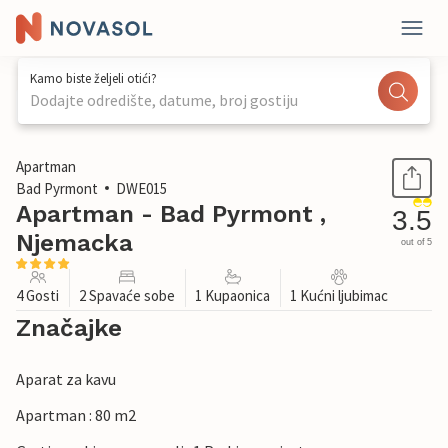
Kamo biste željeli otići?
Dodajte odredište, datume, broj gostiju
1 / 29
Apartman
Bad Pyrmont
DWE015
Apartman - Bad Pyrmont ,
3.5
Njemacka
out of 5
4 Gosti
2 Spavaće sobe
1 Kupaonica
1 Kućni ljubimac
Značajke
Aparat za kavu
Apartman : 80 m2