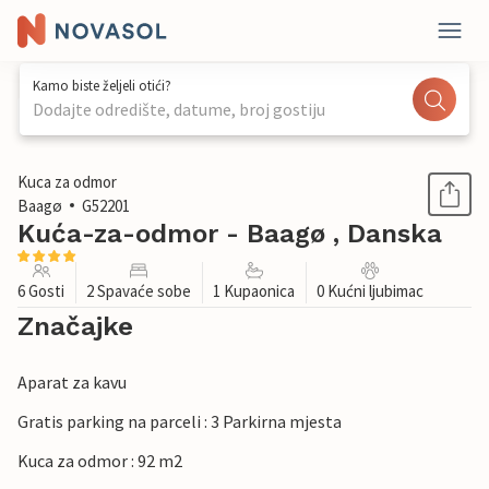
Kamo biste željeli otići?
Dodajte odredište, datume, broj gostiju
1 / 19
Kuca za odmor
Baagø
G52201
Kuća-za-odmor - Baagø , Danska
6 Gosti
2 Spavaće sobe
1 Kupaonica
0 Kućni ljubimac
Značajke
Aparat za kavu
Gratis parking na parceli : 3 Parkirna mjesta
Kuca za odmor : 92 m2