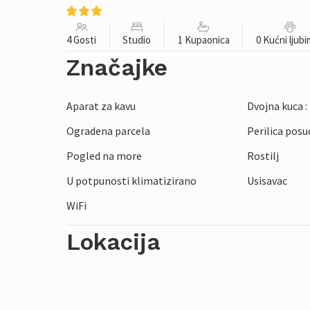
4 Gosti
Studio
1 Kupaonica
0 Kućni ljub
Značajke
Aparat za kavu
Dvojna kuca :
Ogradena parcela
Perilica posu
Pogled na more
Rostilj
U potpunosti klimatizirano
Usisavac
WiFi
Lokacija