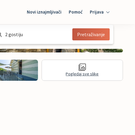
Novi iznajmljivači
Pomoć
Prijava
Prijava
2 gostiju
Pretraživanje
Mybooking
Iznajmljivač
Pogledaj sve slike
informacije