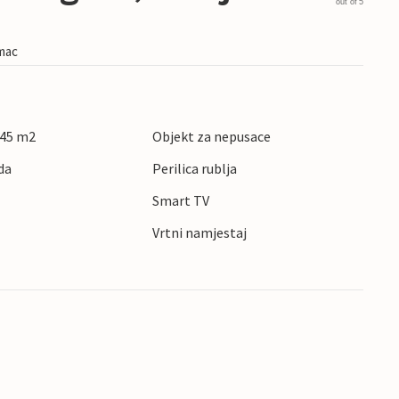
out of 5
imac
 45 m2
Objekt za nepusace
da
Perilica rublja
Smart TV
Vrtni namjestaj