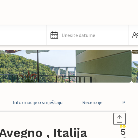
Unesite datume
Informacije o smještaju
Recenzije
Pravne 
vegno , Italija
5