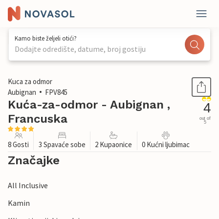
Kamo biste željeli otići?
Dodajte odredište, datume, broj gostiju
1 / 24
Kuca za odmor
Aubignan
FPV845
Kuća-za-odmor - Aubignan ,
4
Francuska
out of
5
8 Gosti
3 Spavaće sobe
2 Kupaonice
0 Kućni ljubimac
Značajke
All Inclusive
Kamin