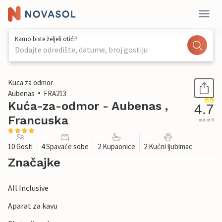
Kamo biste željeli otići?
Dodajte odredište, datume, broj gostiju
1 / 24
Kuca za odmor
Aubenas
FRA213
Kuća-za-odmor - Aubenas ,
4.7
Francuska
out of 5
10 Gosti
4 Spavaće sobe
2 Kupaonice
2 Kućni ljubimac
Značajke
All Inclusive
Aparat za kavu