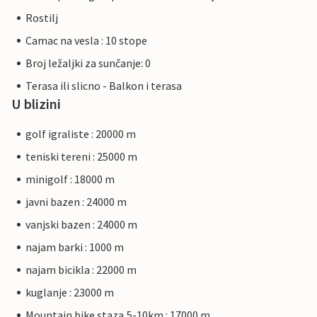
Rostilj
Camac na vesla : 10 stope
Broj ležaljki za sunčanje: 0
Terasa ili slicno - Balkon i terasa
U blizini
golf igraliste : 20000 m
teniski tereni : 25000 m
minigolf : 18000 m
javni bazen : 24000 m
vanjski bazen : 24000 m
najam barki : 1000 m
najam bicikla : 22000 m
kuglanje : 23000 m
Mountain bike staza,5-10km : 17000 m