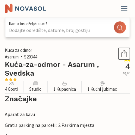
Kamo biste željeli otići?
Dodajte odredište, datume, broj gostiju
1 / 16
Kuca za odmor
Asarum
S20344
Kuća-za-odmor - Asarum ,
4
Svedska
out of
5
4 Gosti
Studio
1 Kupaonica
1 Kućni ljubimac
Značajke
Aparat za kavu
Gratis parking na parceli : 2 Parkirna mjesta