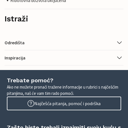
Ribolovna dozvola uključena
Istraži
Odredišta
Inspiracija
Trebate pomoć?
Ako ne možete pronaći tražene informacije u rubrici s najčešćim
pitanjima, naš će vam tim rado pomoći.
Najčešća pitanja, pomoć i podrška
Zašto biste trebali iznajmiti svoju kuću s