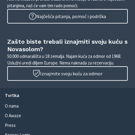
pitanjima, naš će vam tim rado pomoći.
Najčešća pitanja, pomoć i podrška
Zašto biste trebali iznajmiti svoju kuću s
Novasolom?
50.000 odmarališta u 18 zemalja. Najam kuća za odmor od 1968.
Uslužni uredi diljem Europe. Nema naknada za rezervaciju.
Iznajmite svoju kuću za odmor
Tvrtka
O nama
O Awaze
Press
Agency Login