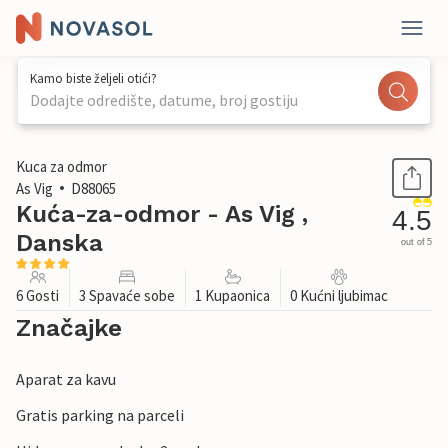
Kamo biste željeli otići?
Dodajte odredište, datume, broj gostiju
1 / 18
Kuca za odmor
As Vig
D88065
Kuća-za-odmor - As Vig ,
4.5
Danska
out of 5
6 Gosti
3 Spavaće sobe
1 Kupaonica
0 Kućni ljubimac
Značajke
Aparat za kavu
Gratis parking na parceli