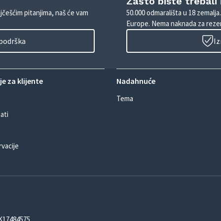
Zašto biste trebali
ajčešćim pitanjima, naš će vam
50.000 odmarališta u 18 zemalja
Europe. Nema naknada za rezer
 podrška
Iz
e za klijente
Nadahnuće
Tema
ati
rvacije
DK17484575