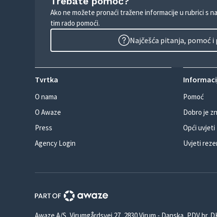
Trebate pomoć?
Ako ne možete pronaći tražene informacije u rubrici s n
tim rado pomoći.
Najčešća pitanja, pomoć i
Tvrtka
Informacij
O nama
Pomoć
O Awaze
Dobro je zn
Press
Opći uvjeti
Agency Login
Uvjeti reze
Awaze A/S, Virumgårdsvej 27, 2830 Virum - Danska, PDV br. 