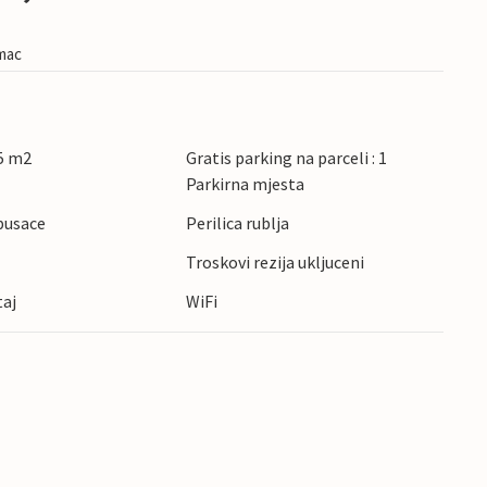
imac
5 m2
Gratis parking na parceli : 1
Parkirna mjesta
pusace
Perilica rublja
Troskovi rezija ukljuceni
taj
WiFi