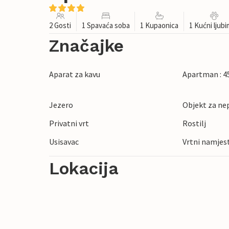
2 Gosti
1 Spavaća soba
1 Kupaonica
1 Kućni ljub
Značajke
Aparat za kavu
Apartman : 4
Jezero
Objekt za ne
Privatni vrt
Rostilj
Usisavac
Vrtni namjes
Lokacija