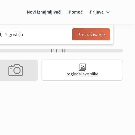
Novi iznajmljivači
Pomoć
Prijava
Prijava
2 gostiju
Pretraživanje
Mybooking
Iznajmljivač
Pogledaj sve slike