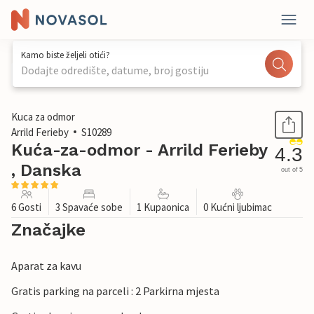
Kamo biste željeli otići?
Dodajte odredište, datume, broj gostiju
1 / 23
Kuca za odmor
Arrild Ferieby
S10289
Kuća-za-odmor - Arrild Ferieby
4.3
, Danska
out of 5
6 Gosti
3 Spavaće sobe
1 Kupaonica
0 Kućni ljubimac
Značajke
Aparat za kavu
Gratis parking na parceli : 2 Parkirna mjesta