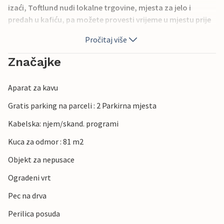
izaći, Toftlund nudi lokalne trgovine, mjesta za jelo i
predah u kafiću, pa možete provesti vrijeme u mjestu prije
nego što se vratite miru kuće.
Pročitaj više
Možete također otkriti mirne krajolike južnog Jutlanda, sa
Značajke
šumama, jezerima i slikovitim biciklističkim rutama
idealnima za aktivnosti na otvorenom. Obližnji Ribe,
Aparat za kavu
najstariji grad u Danskoj, odiše srednjovjekovnim šarmom i
vikinškom poviješću, dok Nacionalni park Vadehavet
Gratis parking na parceli : 2 Parkirna mjesta
poziva posjetitelje da otkriju jedinstvenu obalnu prirodu,
Kabelska: njem/skand. programi
bogati ptičji svijet i duge pješčane plaže.
Kuca za odmor : 81 m2
Objekt za nepusace
Ogradeni vrt
Pec na drva
Perilica posuda