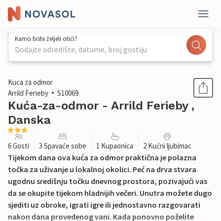
Kamo biste željeli otići?
Dodajte odredište, datume, broj gostiju
1 / 19
Kuca za odmor
Arrild Ferieby
S10069
Kuća-za-odmor - Arrild Ferieby ,
Danska
6 Gosti
3 Spavaće sobe
1 Kupaonica
2 Kućni ljubimac
Tijekom dana ova kuća za odmor praktična je polazna
točka za uživanje u lokalnoj okolici. Peć na drva stvara
ugodnu središnju točku dnevnog prostora, pozivajući vas
da se okupite tijekom hladnijih večeri. Unutra možete dugo
sjediti uz obroke, igrati igre ili jednostavno razgovarati
nakon dana provedenog vani. Kada ponovno poželite