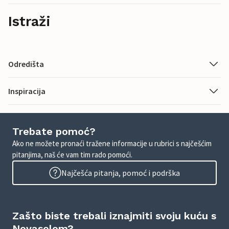
Istraži
Odredišta
Inspiracija
Trebate pomoć?
Ako ne možete pronaći tražene informacije u rubrici s najčešćim
pitanjima, naš će vam tim rado pomoći.
Najčešća pitanja, pomoć i podrška
Zašto biste trebali iznajmiti svoju kuću s
Novasolom?