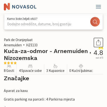
Kamo biste željeli otići?
Dodajte odredište, datume, broj gostiju
1 / 33
Park de Oranjeplaat
Arnemuiden
HZE133
Kuća-za-odmor - Arnemuiden ,
4.8
Nizozemska
out of 5
8 Gosti
4 Spavaće sobe
3 Kupaonice
0 Kućni ljubimac
Značajke
Aparat za kavu
Gratis parking na parceli : 4 Parkirna mjesta