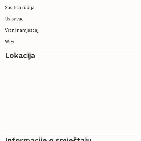
Susilica rublja
Usisavac
Vrtni namjestaj
WiFi
Lokacija
Informacije o smještaju