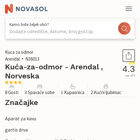
Kamo biste željeli otići?
Dodajte odredište, datume, broj gostiju
1 / 29
Kuca za odmor
Arendal
N36013
Kuća-za-odmor - Arendal ,
4.3
Norveska
out of 5
8 Gosti
3 Spavaće sobe
1 Kupaonica
2 Kućni ljubimac
Značajke
Aparat za kavu
gartis drva