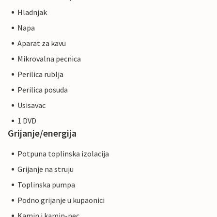
Hladnjak
Napa
Aparat za kavu
Mikrovalna pecnica
Perilica rublja
Perilica posuda
Usisavac
1 DVD
Grijanje/energija
Potpuna toplinska izolacija
Grijanje na struju
Toplinska pumpa
Podno grijanje u kupaonici
Kamin i kamin-pec