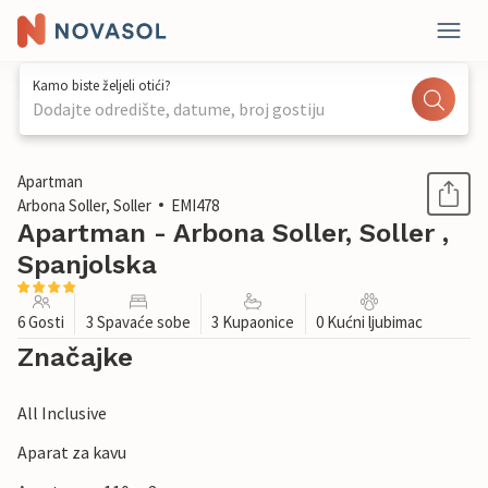
Kamo biste željeli otići?
Dodajte odredište, datume, broj gostiju
1 / 42
Apartman
Arbona Soller, Soller
EMI478
Apartman - Arbona Soller, Soller ,
Spanjolska
6 Gosti
3 Spavaće sobe
3 Kupaonice
0 Kućni ljubimac
Značajke
All Inclusive
Aparat za kavu