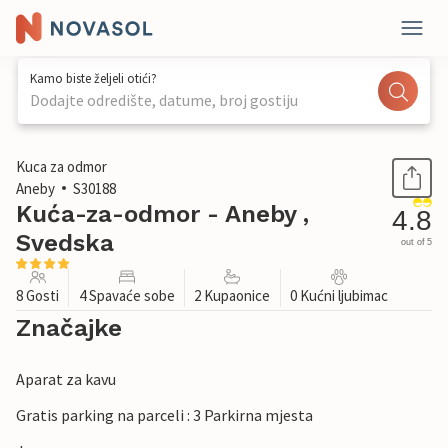
Kamo biste željeli otići?
Dodajte odredište, datume, broj gostiju
1 / 13
Kuca za odmor
Aneby
S30188
Kuća-za-odmor - Aneby ,
4.8
Svedska
out of 5
8 Gosti
4 Spavaće sobe
2 Kupaonice
0 Kućni ljubimac
Značajke
Aparat za kavu
Gratis parking na parceli : 3 Parkirna mjesta