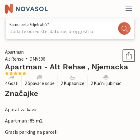
Kamo biste željeli otići?
Dodajte odredište, datume, broj gostiju
1 / 1
Apartman
Alt Rehse
DMV596
Apartman - Alt Rehse , Njemacka
4 Gosti
2 Spavaće sobe
2 Kupaonice
2 Kućni ljubimac
Značajke
Aparat za kavu
Apartman : 85 m2
Gratis parking na parceli