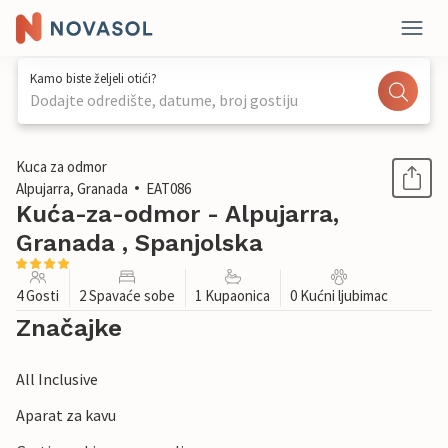
Kamo biste željeli otići?
Dodajte odredište, datume, broj gostiju
1 / 24
Kuca za odmor
Alpujarra, Granada
EAT086
Kuća-za-odmor - Alpujarra,
Granada , Spanjolska
4 Gosti
2 Spavaće sobe
1 Kupaonica
0 Kućni ljubimac
Značajke
All Inclusive
Aparat za kavu