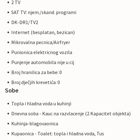
2 TV
SAT TV: njem./skand. programi
DK-DR1/TV2
Internet (besplatan, bezican)
Mikrovalna pecnica/Airfryer
Punionica elektricnog vozila
Punjenje automobila nije u cij
Broj hranilica za bebe: 0
Broj dječjih krevetića: 0
Sobe
Topla i hladna voda u kuhinji
Dnevna soba - Kauc na razvlacenje (2 Kapacitet objekta)
Kuhinja-blagovaonica
Kupaonica - Toalet: topla i hladna voda, Tus