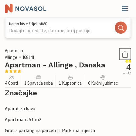
Kamo biste željeli otići?
Dodajte odredište, datume, broj gostiju
1 / 29
Apartman
Allinge
I68141
Apartman - Allinge , Danska
4
out of 5
4 Gosti
1 Spavaća soba
1 Kupaonica
0 Kućni ljubimac
Značajke
Aparat za kavu
Apartman : 51 m2
Gratis parking na parceli : 1 Parkirna mjesta