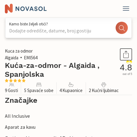
Kamo biste željeli otići?
Dodajte odredište, datume, broj gostiju
1 / 50
Kuca za odmor
Algaida
EMI564
Kuća-za-odmor - Algaida ,
4.8
Spanjolska
out of 5
9 Gosti
5 Spavaće sobe
4 Kupaonice
2 Kućni ljubimac
Značajke
All Inclusive
Aparat za kavu