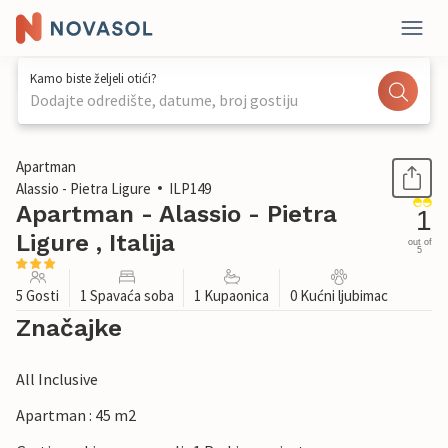
Kamo biste željeli otići?
Dodajte odredište, datume, broj gostiju
1 / 15
Apartman
Alassio - Pietra Ligure
ILP149
Apartman - Alassio - Pietra
1
Ligure , Italija
out of
5
5 Gosti
1 Spavaća soba
1 Kupaonica
0 Kućni ljubimac
Značajke
All Inclusive
Apartman : 45 m2