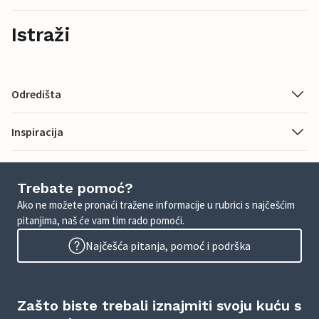
Istraži
Odredišta
Inspiracija
Trebate pomoć?
Ako ne možete pronaći tražene informacije u rubrici s najčešćim
pitanjima, naš će vam tim rado pomoći.
Najčešća pitanja, pomoć i podrška
Zašto biste trebali iznajmiti svoju kuću s