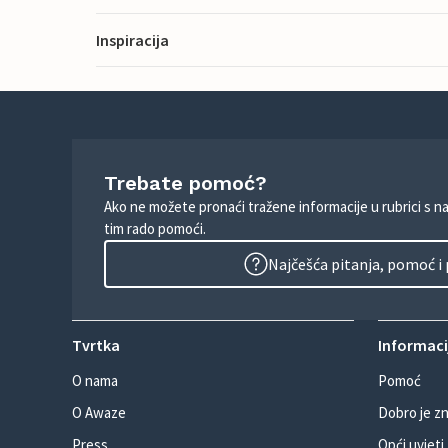
Inspiracija
Trebate pomoć?
Ako ne možete pronaći tražene informacije u rubrici s n
tim rado pomoći.
Najčešća pitanja, pomoć i
Tvrtka
Informacij
O nama
Pomoć
O Awaze
Dobro je zn
Press
Opći uvjeti