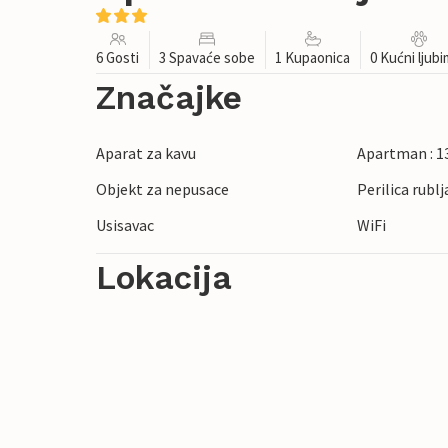
6 Gosti
3 Spavaće sobe
1 Kupaonica
0 Kućni ljub
Značajke
Aparat za kavu
Apartman : 1
Objekt za nepusace
Perilica rublj
Usisavac
WiFi
Lokacija