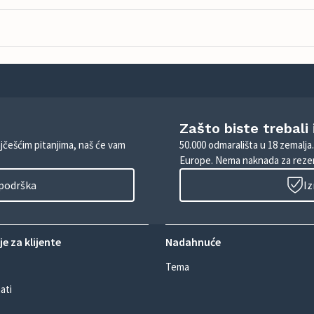
Zašto biste trebali
ajčešćim pitanjima, naš će vam
50.000 odmarališta u 18 zemalja
Europe. Nema naknada za rezer
 podrška
Iz
e za klijente
Nadahnuće
Tema
ati