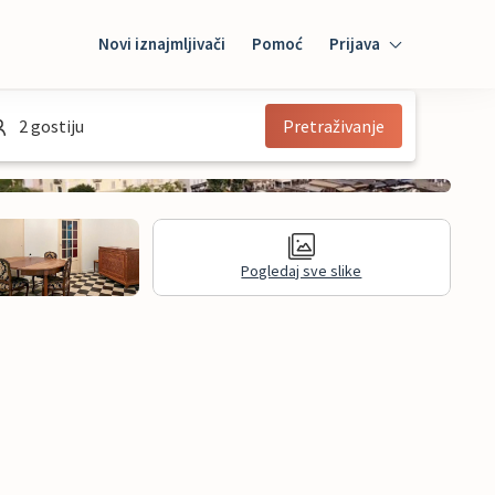
Novi iznajmljivači
Pomoć
Prijava
Prijava
2 gostiju
Pretraživanje
Mybooking
Iznajmljivač
Pogledaj sve slike
informacije