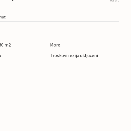
out of 5
imac
30 m2
More
a
Troskovi rezija ukljuceni