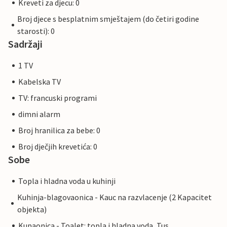
Kreveti za djecu: 0
Broj djece s besplatnim smještajem (do četiri godine
starosti): 0
Sadržaji
1 TV
Kabelska TV
TV: francuski programi
dimni alarm
Broj hranilica za bebe: 0
Broj dječjih krevetića: 0
Sobe
Topla i hladna voda u kuhinji
Kuhinja-blagovaonica - Kauc na razvlacenje (2 Kapacitet
objekta)
Kupaonica - Toalet: topla i hladna voda, Tus