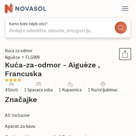
Kamo biste željeli otići?
Dodajte odredište, datume, broj gostiju
1 / 23
Kuca za odmor
Aiguèze
FLG909
Kuća-za-odmor - Aiguèze ,
Francuska
4 Gosti
1 Spavaća soba
1 Kupaonica
1 Kućni ljubimac
Značajke
All Inclusive
Aparat za kavu