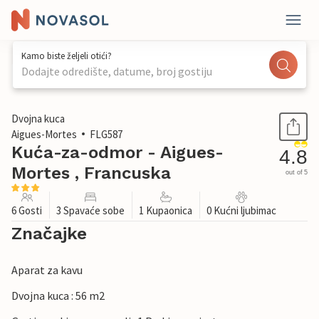
Kamo biste željeli otići?
Dodajte odredište, datume, broj gostiju
1 / 33
Dvojna kuca
Aigues-Mortes
FLG587
Kuća-za-odmor - Aigues-
4.8
Mortes , Francuska
out of 5
6 Gosti
3 Spavaće sobe
1 Kupaonica
0 Kućni ljubimac
Značajke
Aparat za kavu
Dvojna kuca : 56 m2