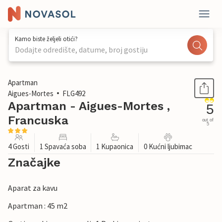
Kamo biste željeli otići?
Dodajte odredište, datume, broj gostiju
1 / 29
Apartman
Aigues-Mortes
FLG492
Apartman - Aigues-Mortes ,
5
Francuska
out of
5
4 Gosti
1 Spavaća soba
1 Kupaonica
0 Kućni ljubimac
Značajke
Aparat za kavu
Apartman : 45 m2