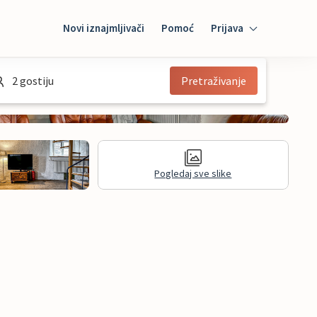
Novi iznajmljivači
Pomoć
Prijava
Prijava
2 gostiju
Pretraživanje
Mybooking
Iznajmljivač
Pogledaj sve slike