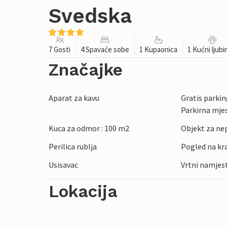
Svedska
7 Gosti
4 Spavaće sobe
1 Kupaonica
1 Kućni ljub
Značajke
Aparat za kavu
Gratis parking
Parkirna mje
Kuca za odmor : 100 m2
Objekt za ne
Perilica rublja
Pogled na kr
Usisavac
Vrtni namjes
Lokacija