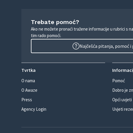
Trebate pomoć?
Ako ne možete pronaći tražene informacije u rubrici s n
tim rado pomoći.
Najčešća pitanja, pomoć i
Tvrtka
Informacij
O nama
Pomoć
O Awaze
Dobro je zn
Press
Opći uvjeti
Agency Login
Uvjeti reze