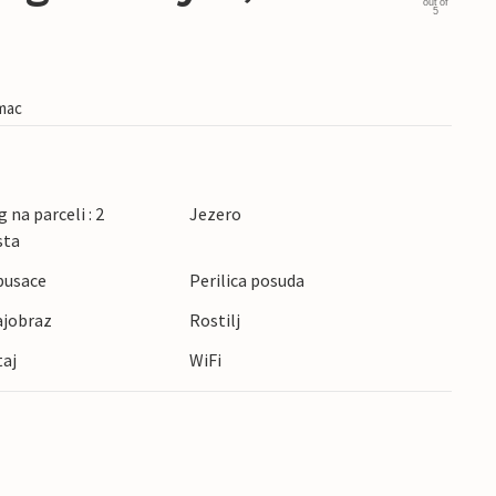
out of
5
imac
 na parceli : 2
Jezero
sta
pusace
Perilica posuda
ajobraz
Rostilj
taj
WiFi