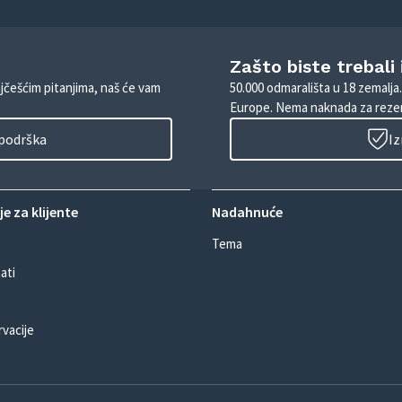
Zašto biste trebali
ajčešćim pitanjima, naš će vam
50.000 odmarališta u 18 zemalja
Europe. Nema naknada za rezer
 podrška
Iz
e za klijente
Nadahnuće
Tema
ati
rvacije