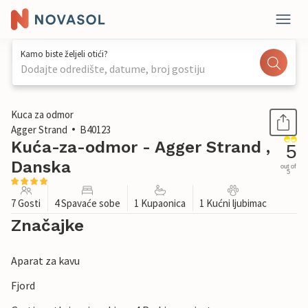
Kamo biste željeli otići?
Dodajte odredište, datume, broj gostiju
1 / 29
Kuca za odmor
Agger Strand
B40123
Kuća-za-odmor - Agger Strand ,
5
Danska
out of
5
7 Gosti
4 Spavaće sobe
1 Kupaonica
1 Kućni ljubimac
Značajke
Aparat za kavu
Fjord