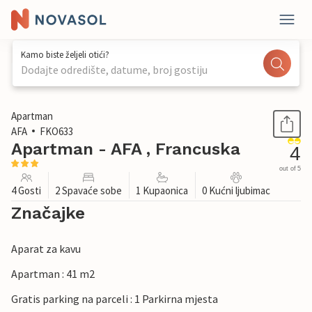
Kamo biste željeli otići?
Dodajte odredište, datume, broj gostiju
1 / 16
Apartman
AFA
FKO633
Apartman - AFA , Francuska
4
out of 5
4 Gosti
2 Spavaće sobe
1 Kupaonica
0 Kućni ljubimac
Značajke
Aparat za kavu
Apartman : 41 m2
Gratis parking na parceli : 1 Parkirna mjesta