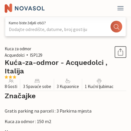
Kamo biste željeli otići?
Dodajte odredište, datume, broj gostiju
1 / 28
Kuca za odmor
Acquedolci
ISP129
Kuća-za-odmor - Acquedolci ,
Italija
8 Gosti
3 Spavaće sobe
3 Kupaonice
1 Kućni ljubimac
Značajke
Gratis parking na parceli : 3 Parkirna mjesta
Kuca za odmor : 150 m2