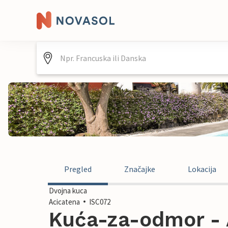
Pregled
Značajke
Lokacija
Dvojna kuca
Acicatena
ISC072
Kuća-za-odmor - A