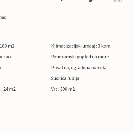
out of 5
imac
 180 m2
Klimatizacijski uredaj : 3 kom.
pusace
Panoramski pogled na more
a
Privatna, ogradena parcela
Susilica rublja
 : 24 m2
Vrt : 300 m2