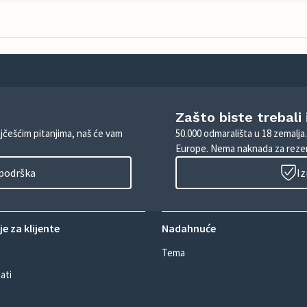
Zašto biste trebali
ajčešćim pitanjima, naš će vam
50.000 odmarališta u 18 zemalja
Europe. Nema naknada za rezer
 podrška
Iz
e za klijente
Nadahnuće
Tema
ati