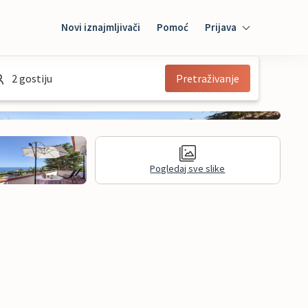
Novi iznajmljivači
Pomoć
Prijava
Prijava
2 gostiju
Pretraživanje
Mybooking
Iznajmljivač
Pogledaj sve slike
informacije