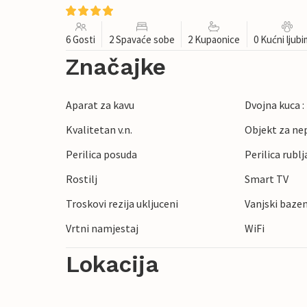
6 Gosti
2 Spavaće sobe
2 Kupaonice
0 Kućni ljub
Značajke
Aparat za kavu
Dvojna kuca :
Kvalitetan v.n.
Objekt za ne
Perilica posuda
Perilica rublj
Rostilj
Smart TV
Troskovi rezija ukljuceni
Vanjski bazen
Vrtni namjestaj
WiFi
Lokacija