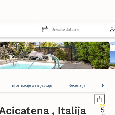
Unesite datume
Informacije o smještaju
Recenzije
Pravne 
cicatena , Italija
5