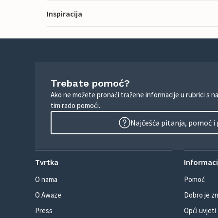
Inspiracija
Trebate pomoć?
Ako ne možete pronaći tražene informacije u rubrici s n
tim rado pomoći.
Najčešća pitanja, pomoć i
Tvrtka
Informacij
O nama
Pomoć
O Awaze
Dobro je zn
Press
Opći uvjeti