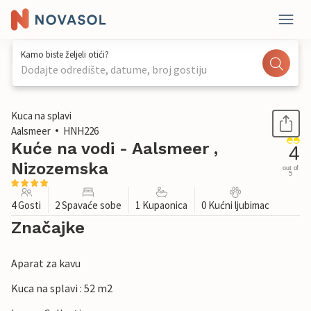
Kamo biste željeli otići?
Dodajte odredište, datume, broj gostiju
1 / 19
Kuca na splavi
Aalsmeer
HNH226
Kuće na vodi - Aalsmeer ,
4
Nizozemska
out of
5
4 Gosti
2 Spavaće sobe
1 Kupaonica
0 Kućni ljubimac
Značajke
Aparat za kavu
Kuca na splavi : 52 m2