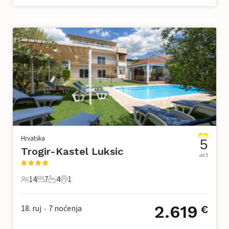
Hrvatska
5
Trogir-Kastel Luksic
od 5
14
7
4
1
14 Gosti
7 Spavaće sobe
4 Kupaonice
1 Kućni ljubimac
2.619
18. ruj
7
noćenja
€
•