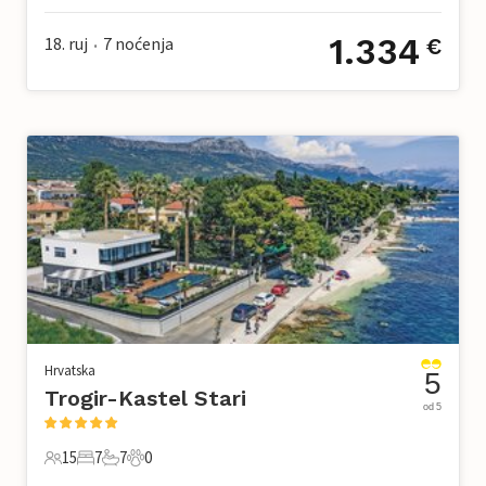
1.334
18. ruj
7
noćenja
€
•
Hrvatska
5
Trogir-Kastel Stari
od 5
15
7
7
0
15 Gosti
7 Spavaće sobe
7 Kupaonice
0 Kućni ljubimac