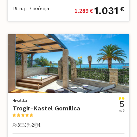
1.031
19. ruj
7
noćenja
€
1.289
 €
•
Hrvatska
5
Trogir-Kastel Gomilica
od 5
8
3
2
1
8 Gosti
3 Spavaće sobe
2 Kupaonice
1 Kućni ljubimac