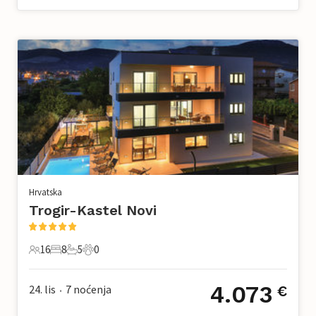
Hrvatska
Trogir-Kastel Novi
16
8
5
0
16 Gosti
8 Spavaće sobe
5 Kupaonice
0 Kućni ljubimac
4.073
24. lis
7
noćenja
€
•