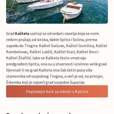
Grad
Kaštela
sastoji se od sedam naselja koja se ovim
redom pružaju od istoka, dakle Splita i Solina, prema
zapadu do Trogira: Kaštel Sućurac, Kaštel Gomilica, Kaštel
Kambelovac, Kaštel Lukšić, Kaštel Stari, Kaštel Novi i
Kaštel Štafilić. Iako se Kaštela često smatraju
predgrađem Splita, ona su u stvarnosti iznimno velik grad.
Vjerovali li ne grad Kaštela ima čak četiri puta više
stanovnika od susjednog Trogira, a veći je od, na primjer,
Šibenika koji je najveći grad susjedne županije.
Pogledajte kuće za odmor u Kaštela