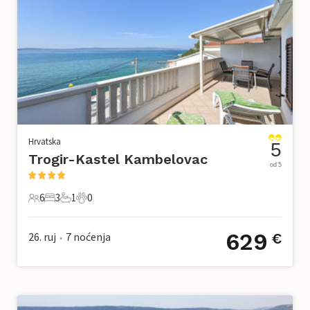
Hrvatska
5
Trogir-Kastel Kambelovac
od 5
6
3
1
0
6 Gosti
3 Spavaće sobe
1 Kupaonica
0 Kućni ljubimac
629
26. ruj
7
noćenja
€
•