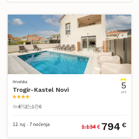
Hrvatska
5
Trogir-Kastel Novi
od 5
4
2
1
0
4 Gosti
2 Spavaće sobe
1 Kupaonica
0 Kućni ljubimac
794
12. ruj
7
noćenja
€
1.134
 €
•