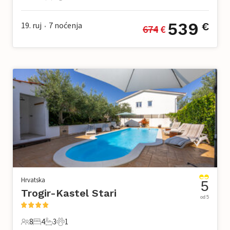
4 Gosti
2 Spavaće sobe
1 Kupaonica
0 Kućni ljubimac
539
19. ruj
7
noćenja
€
674
 €
•
Hrvatska
5
Trogir-Kastel Stari
od 5
8
4
3
1
8 Gosti
4 Spavaće sobe
3 Kupaonice
1 Kućni ljubimac