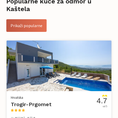
Popularne kuće za odmor u
Kaštela
Prikaži popularne
Hrvatska
4.7
Trogir-Prgomet
od 5