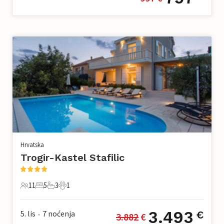
Hrvatska
Trogir-Kastel Stafilic
11
5
3
1
11 Gosti
5 Spavaće sobe
3 Kupaonice
1 Kućni ljubimac
3.493
5. lis
7
noćenja
€
3.882
 €
•