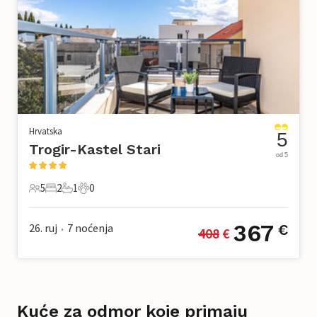
Hrvatska
5
Trogir-Kastel Stari
od 5
5
2
1
0
5 Gosti
2 Spavaće sobe
1 Kupaonica
0 Kućni ljubimac
367
26. ruj
7
noćenja
€
408
 €
•
Kuće za odmor koje primaju