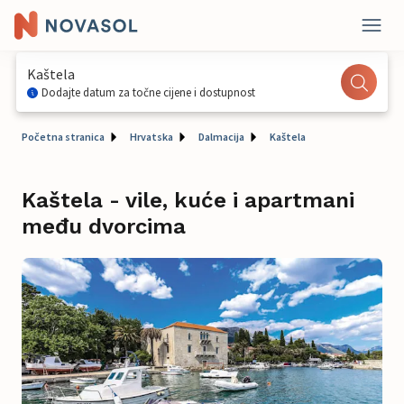
Kaštela
Dodajte datum za točne cijene i dostupnost
Početna stranica
Hrvatska
Dalmacija
Kaštela
Kaštela - vile, kuće i apartmani
među dvorcima