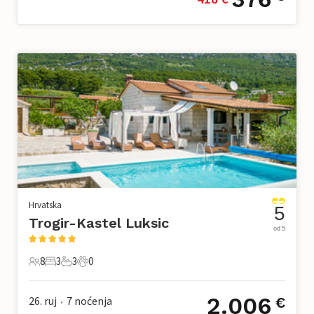
Hrvatska
5
Trogir-Kastel Luksic
od 5
8
3
3
0
8 Gosti
3 Spavaće sobe
3 Kupaonice
0 Kućni ljubimac
2.006
26. ruj
7
noćenja
€
•