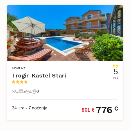
Hrvatska
5
Trogir-Kastel Stari
od 5
5
2
1
0
5 Gosti
2 Spavaće sobe
1 Kupaonica
0 Kućni ljubimac
776
24. tra
7
noćenja
€
801
 €
•