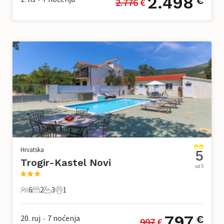
2.498
€
2.776
 €
Hrvatska
5
Trogir-Kastel Novi
od 5
6
2
3
1
6 Gosti
2 Spavaće sobe
3 Kupaonice
1 Kućni ljubimac
797
20. ruj
7
noćenja
€
997
 €
•