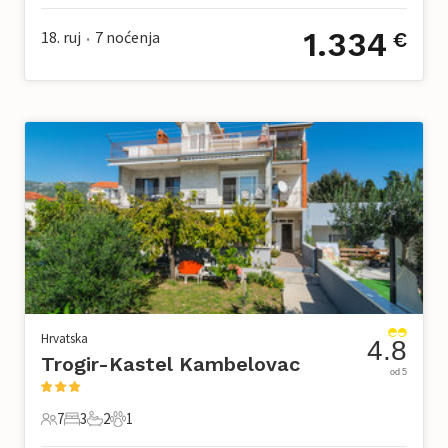
1.334
18. ruj
7
noćenja
€
•
Hrvatska
4.8
Trogir-Kastel Kambelovac
od 5
7
3
2
1
7 Gosti
3 Spavaće sobe
2 Kupaonice
1 Kućni ljubimac