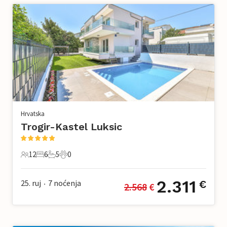
Hrvatska
Trogir-Kastel Luksic
12
6
5
0
12 Gosti
6 Spavaće sobe
5 Kupaonice
0 Kućni ljubimac
2.311
25. ruj
7
noćenja
€
2.568
 €
•