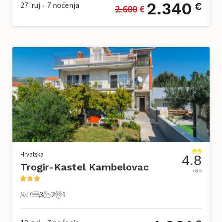
2.340
27. ruj
7
noćenja
€
2.600
 €
•
Hrvatska
4.8
Trogir-Kastel Kambelovac
od 5
7
3
2
1
7 Gosti
3 Spavaće sobe
2 Kupaonice
1 Kućni ljubimac