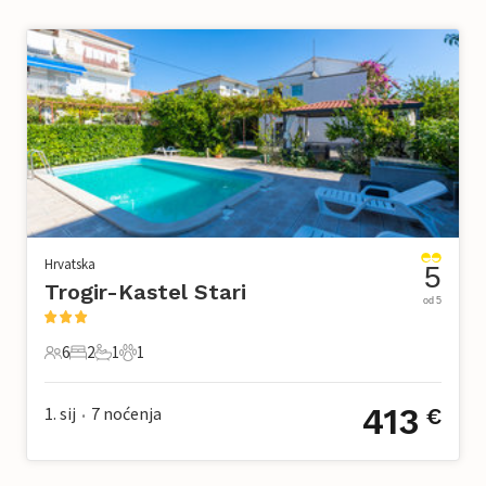
Hrvatska
5
Trogir-Kastel Stari
od 5
6
2
1
1
6 Gosti
2 Spavaće sobe
1 Kupaonica
1 Kućni ljubimac
413
1. sij
7
noćenja
€
•