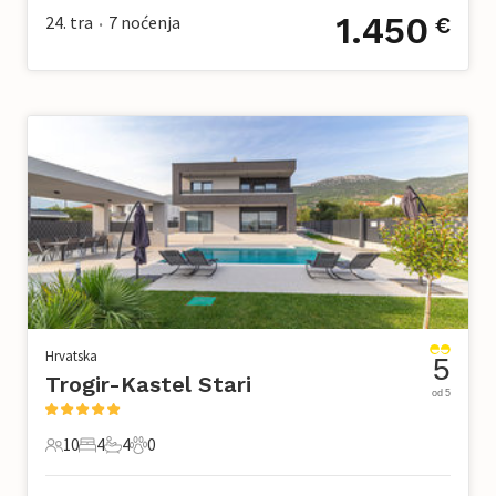
1.450
24. tra
7
noćenja
€
•
Hrvatska
5
Trogir-Kastel Stari
od 5
10
4
4
0
10 Gosti
4 Spavaće sobe
4 Kupaonice
0 Kućni ljubimac