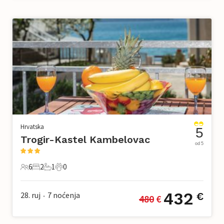
Hrvatska
5
Trogir-Kastel Kambelovac
od 5
6
2
1
0
6 Gosti
2 Spavaće sobe
1 Kupaonica
0 Kućni ljubimac
432
28. ruj
7
noćenja
€
480
 €
•