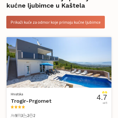
kućne ljubimce u Kaštela
Prikaži kuće za odmor koje primaju kućne ljubimce
Hrvatska
4.7
Trogir-Prgomet
od 5
9
3
2
2