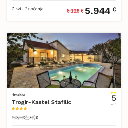
5.944
7. svi
7
noćenja
€
6.128
 €
•
Hrvatska
5
Trogir-Kastel Stafilic
od 5
8
3
3
0
8 Gosti
3 Spavaće sobe
3 Kupaonice
0 Kućni ljubimac