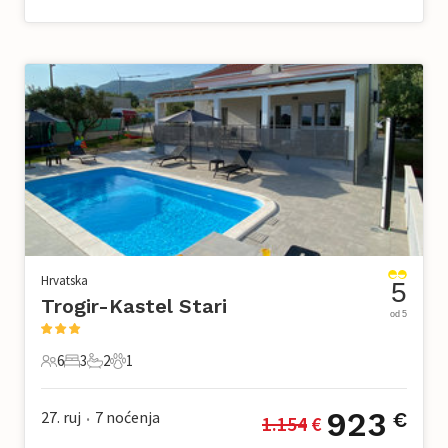
Hrvatska
5
Trogir-Kastel Stari
od 5
6
3
2
1
6 Gosti
3 Spavaće sobe
2 Kupaonice
1 Kućni ljubimac
923
27. ruj
7
noćenja
€
1.154
 €
•