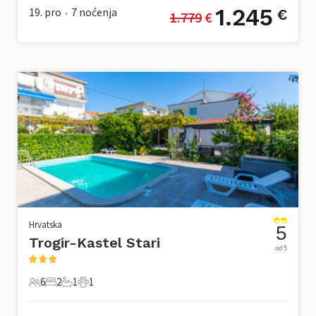
1.245
19. pro
7
noćenja
€
1.779
 €
•
Hrvatska
5
Trogir-Kastel Stari
od 5
6
2
1
1
6 Gosti
2 Spavaće sobe
1 Kupaonica
1 Kućni ljubimac