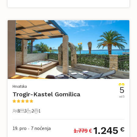
Hrvatska
5
Trogir-Kastel Gomilica
od 5
8
3
2
1
8 Gosti
3 Spavaće sobe
2 Kupaonice
1 Kućni ljubimac
1.245
19. pro
7
noćenja
€
1.779
 €
•