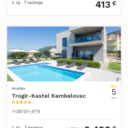
413
1. sij
7
noćenja
€
•
Hrvatska
5
Trogir-Kastel Kambelovac
od 5
10
5
3
5
10 Gosti
5 Spavaće sobe
3 Kupaonice
5 Kućni ljubimac
1. lis
7
noćenja
•