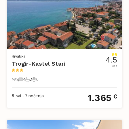
Hrvatska
4.5
Trogir-Kastel Stari
od 5
8
4
2
0
8 Gosti
4 Spavaće sobe
2 Kupaonice
0 Kućni ljubimac
1.365
8. svi
7
noćenja
€
•