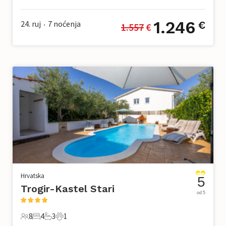
9 Gosti
3 Spavaće sobe
2 Kupaonice
2 Kućni ljubimac
1.246
24. ruj
7
noćenja
€
1.557
 €
•
Hrvatska
5
Trogir-Kastel Stari
od 5
8
4
3
1
8 Gosti
4 Spavaće sobe
3 Kupaonice
1 Kućni ljubimac