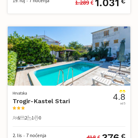
1.031
19. ruj
7
noćenja
€
1.289
 €
•
Hrvatska
4.8
Trogir-Kastel Stari
od 5
6
2
1
0
6 Gosti
2 Spavaće sobe
1 Kupaonica
0 Kućni ljubimac
376
2. lis
7
noćenja
€
418
 €
•