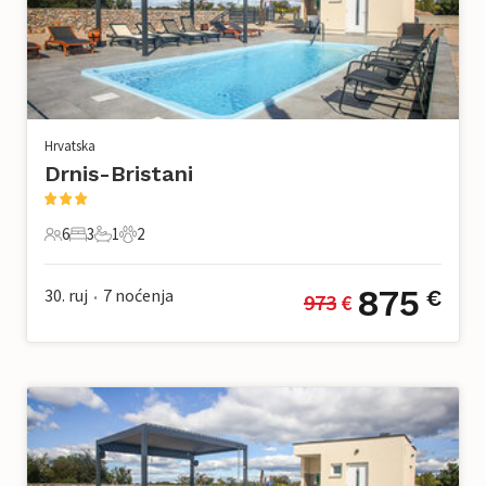
Hrvatska
Drnis-Bristani
6
3
1
2
6 Gosti
3 Spavaće sobe
1 Kupaonica
2 Kućni ljubimac
875
30. ruj
7
noćenja
€
973
 €
•