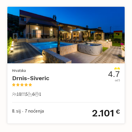
Hrvatska
4.7
Drnis-Siveric
od 5
10
5
6
1
10 Gosti
5 Spavaće sobe
6 Kupaonice
1 Kućni ljubimac
2.101
8. sij
7
noćenja
€
•