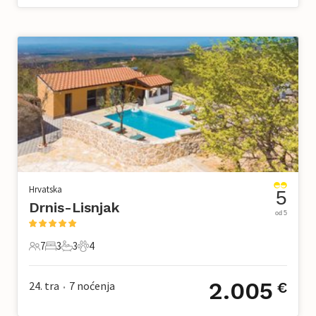
Hrvatska
5
Drnis-Lisnjak
od 5
7
3
3
4
7 Gosti
3 Spavaće sobe
3 Kupaonice
4 Kućni ljubimac
2.005
24. tra
7
noćenja
€
•