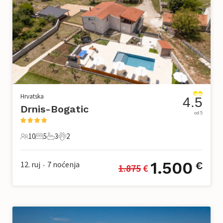
Hrvatska
4.5
Drnis-Bogatic
od 5
10
5
3
2
10 Gosti
5 Spavaće sobe
3 Kupaonice
2 Kućni ljubimac
1.500
12. ruj
7
noćenja
€
1.875
 €
•