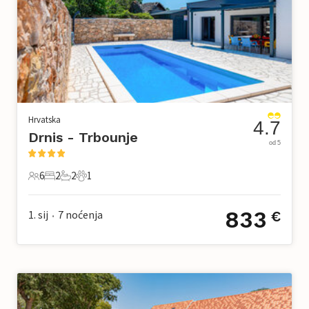
Hrvatska
4.7
Drnis - Trbounje
od 5
6
2
2
1
6 Gosti
2 Spavaće sobe
2 Kupaonice
1 Kućni ljubimac
833
1. sij
7
noćenja
€
•