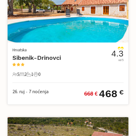
Hrvatska
4.3
Sibenik-Drinovci
od 5
5
2
1
0
5 Gosti
2 Spavaće sobe
1 Kupaonica
0 Kućni ljubimac
468
26. ruj
7
noćenja
€
668
 €
•