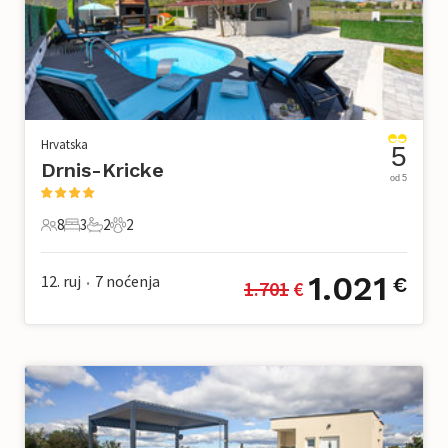
Hrvatska
5
Drnis-Kricke
od 5
8
3
2
2
8 Gosti
3 Spavaće sobe
2 Kupaonice
2 Kućni ljubimac
1.021
12. ruj
7
noćenja
€
1.701
 €
•