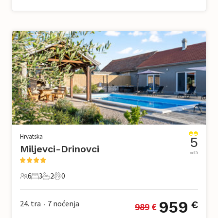
Hrvatska
5
Miljevci-Drinovci
od 5
6
3
2
0
6 Gosti
3 Spavaće sobe
2 Kupaonice
0 Kućni ljubimac
959
24. tra
7
noćenja
€
989
 €
•