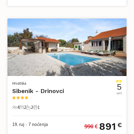
Hrvatska
5
Sibenik - Drinovci
od 5
4
2
2
1
4 Gosti
2 Spavaće sobe
2 Kupaonice
1 Kućni ljubimac
891
19. ruj
7
noćenja
€
990
 €
•