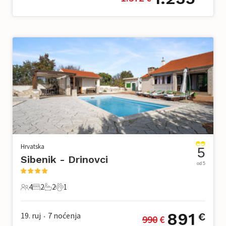
Hrvatska
5
Sibenik - Drinovci
od 5
4
2
2
1
4 Gosti
2 Spavaće sobe
2 Kupaonice
1 Kućni ljubimac
891
19. ruj
7
noćenja
€
990
 €
•