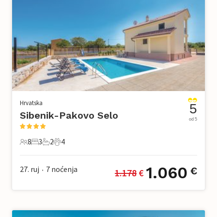
Hrvatska
5
Sibenik-Pakovo Selo
od 5
8
3
2
4
8 Gosti
3 Spavaće sobe
2 Kupaonice
4 Kućni ljubimac
1.060
27. ruj
7
noćenja
€
1.178
 €
•