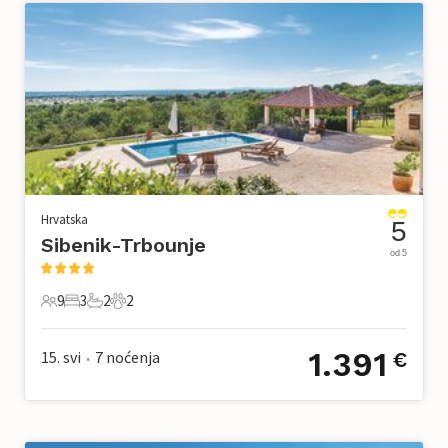
Hrvatska
5
Sibenik-Trbounje
od 5
9
3
2
2
9 Gosti
3 Spavaće sobe
2 Kupaonice
2 Kućni ljubimac
1.391
15. svi
7
noćenja
€
•