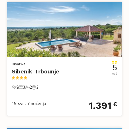
Hrvatska
5
Sibenik-Trbounje
od 5
9
3
2
2
9 Gosti
3 Spavaće sobe
2 Kupaonice
2 Kućni ljubimac
1.391
15. svi
7
noćenja
€
•