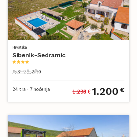
Hrvatska
Sibenik-Sedramic
8
3
2
0
8 Gosti
3 Spavaće sobe
2 Kupaonice
0 Kućni ljubimac
1.200
24. tra
7
noćenja
€
1.238
 €
•