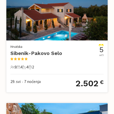
Hrvatska
5
Sibenik-Pakovo Selo
od 5
9
4
4
2
9 Gosti
4 Spavaće sobe
4 Kupaonice
2 Kućni ljubimac
2.502
29. svi
7
noćenja
€
•