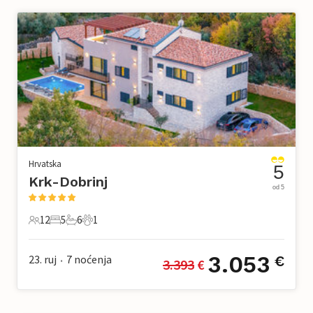
Hrvatska
5
Krk-Dobrinj
od 5
12
5
6
1
12 Gosti
5 Spavaće sobe
6 Kupaonice
1 Kućni ljubimac
3.053
23. ruj
7
noćenja
€
3.393
 €
•