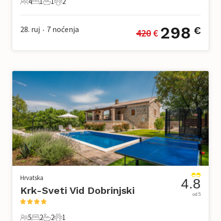
4
1
1
2
4 Gosti
1 Spavaća soba
1 Kupaonica
2 Kućni ljubimac
298
28. ruj
7
noćenja
€
420
 €
•
Hrvatska
4.8
Krk-Sveti Vid Dobrinjski
od 5
5
2
2
1