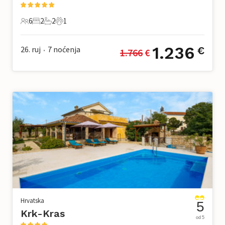
6
2
2
1
6 Gosti
2 Spavaće sobe
2 Kupaonice
1 Kućni ljubimac
1.236
26. ruj
7
noćenja
€
1.766
 €
•
Hrvatska
5
Krk-Kras
od 5