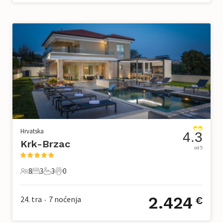
Hrvatska
4.3
Krk-Brzac
od 5
8
3
3
0
8 Gosti
3 Spavaće sobe
3 Kupaonice
0 Kućni ljubimac
2.424
24. tra
7
noćenja
€
•