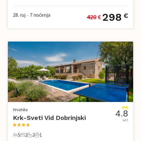
4 Gosti
1 Spavaća soba
1 Kupaonica
2 Kućni ljubimac
298
28. ruj
7
noćenja
€
420
 €
•
Hrvatska
4.8
Krk-Sveti Vid Dobrinjski
od 5
5
2
2
1
5 Gosti
2 Spavaće sobe
2 Kupaonice
1 Kućni ljubimac