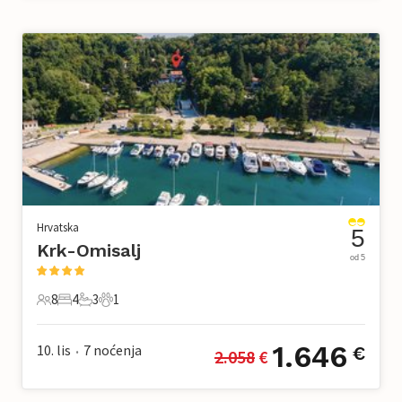
Hrvatska
5
Krk-Omisalj
od 5
8
4
3
1
8 Gosti
4 Spavaće sobe
3 Kupaonice
1 Kućni ljubimac
1.646
10. lis
7
noćenja
€
2.058
 €
•