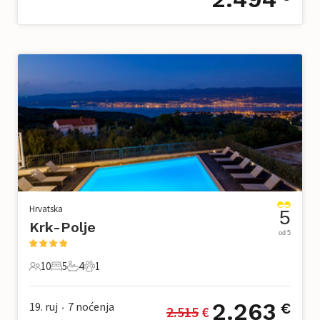
Hrvatska
5
Krk-Polje
od 5
10
5
4
1
10 Gosti
5 Spavaće sobe
4 Kupaonice
1 Kućni ljubimac
2.263
19. ruj
7
noćenja
€
2.515
 €
•