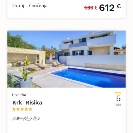
612
25. ruj
7
noćenja
€
680
 €
•
Hrvatska
5
Krk-Risika
od 5
8
3
3
2
8 Gosti
3 Spavaće sobe
3 Kupaonice
2 Kućni ljubimac