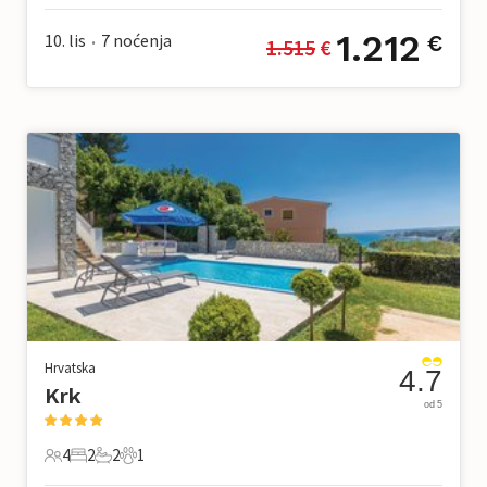
1.212
10. lis
7
noćenja
€
1.515
 €
•
Hrvatska
4.7
Krk
od 5
4
2
2
1
4 Gosti
2 Spavaće sobe
2 Kupaonice
1 Kućni ljubimac