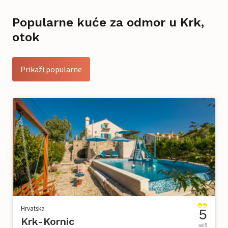
Popularne kuće za odmor u Krk,
otok
Prikaži popularne
Hrvatska
5
Krk-Kornic
od 5