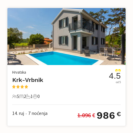
Hrvatska
4.5
Krk-Vrbnik
od 5
5
2
1
0
5 Gosti
2 Spavaće sobe
1 Kupaonica
0 Kućni ljubimac
986
14. ruj
7
noćenja
€
1.096
 €
•