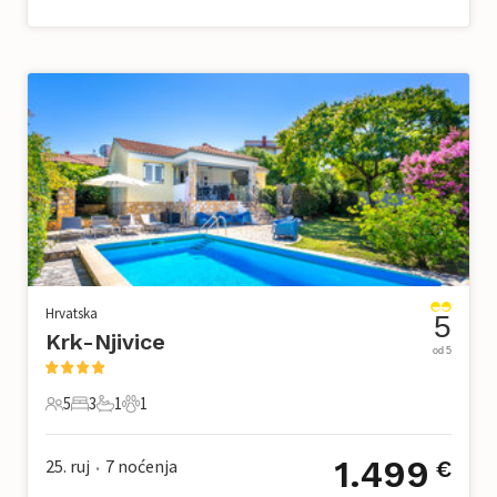
Hrvatska
5
Krk-Njivice
od 5
5
3
1
1
5 Gosti
3 Spavaće sobe
1 Kupaonica
1 Kućni ljubimac
1.499
25. ruj
7
noćenja
€
•