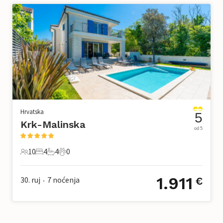
Hrvatska
5
Krk-Malinska
od 5
10
4
4
0
10 Gosti
4 Spavaće sobe
4 Kupaonice
0 Kućni ljubimac
1.911
30. ruj
7
noćenja
€
•