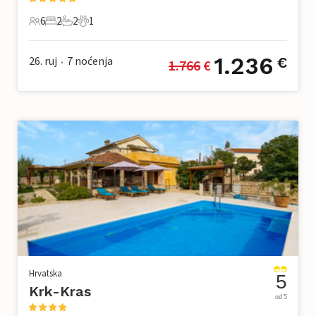
6
2
2
1
6 Gosti
2 Spavaće sobe
2 Kupaonice
1 Kućni ljubimac
1.236
26. ruj
7
noćenja
€
1.766
 €
•
Hrvatska
5
Krk-Kras
od 5