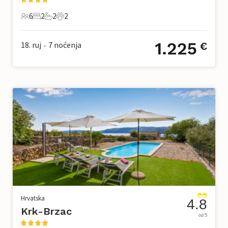
6
2
2
2
6 Gosti
2 Spavaće sobe
2 Kupaonice
2 Kućni ljubimac
1.225
18. ruj
7
noćenja
€
•
Hrvatska
4.8
Krk-Brzac
od 5