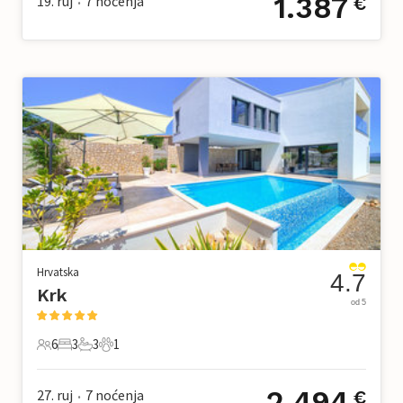
1.387
19. ruj
7
noćenja
€
•
Hrvatska
4.7
Krk
od 5
6
3
3
1
6 Gosti
3 Spavaće sobe
3 Kupaonice
1 Kućni ljubimac
2.494
27. ruj
7
noćenja
€
•