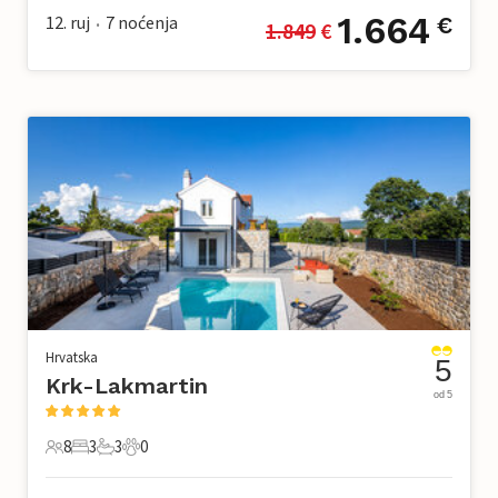
1.664
12. ruj
7
noćenja
€
1.849
 €
•
Hrvatska
5
Krk-Lakmartin
od 5
8
3
3
0
8 Gosti
3 Spavaće sobe
3 Kupaonice
0 Kućni ljubimac