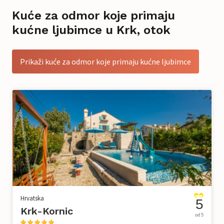
Kuće za odmor koje primaju
kućne ljubimce u Krk, otok
Prikaži kuće za odmor koje primaju kućne ljubimce
Hrvatska
5
Krk-Kornic
od 5