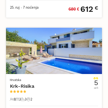
612
25. ruj
7
noćenja
€
680
 €
•
Hrvatska
5
Krk-Risika
od 5
8
3
3
2
8 Gosti
3 Spavaće sobe
3 Kupaonice
2 Kućni ljubimac