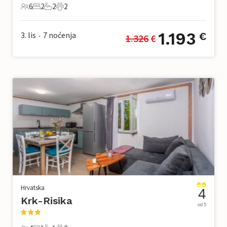
6
2
2
2
6 Gosti
2 Spavaće sobe
2 Kupaonice
2 Kućni ljubimac
1.193
3. lis
7
noćenja
€
1.326
 €
•
Hrvatska
4
Krk-Risika
od 5