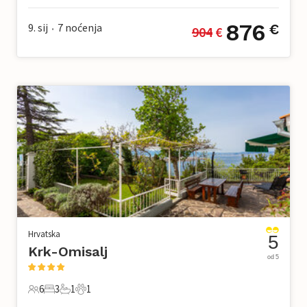
876
9. sij
7
noćenja
€
904
 €
•
Hrvatska
5
Krk-Omisalj
od 5
6
3
1
1
6 Gosti
3 Spavaće sobe
1 Kupaonica
1 Kućni ljubimac