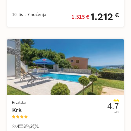
5 Gosti
2 Spavaće sobe
2 Kupaonice
1 Kućni ljubimac
1.212
10. lis
7
noćenja
€
1.515
 €
•
Hrvatska
4.7
Krk
od 5
4
2
2
1
4 Gosti
2 Spavaće sobe
2 Kupaonice
1 Kućni ljubimac