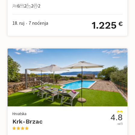
6
2
2
2
6 Gosti
2 Spavaće sobe
2 Kupaonice
2 Kućni ljubimac
1.225
18. ruj
7
noćenja
€
•
Hrvatska
4.8
Krk-Brzac
od 5