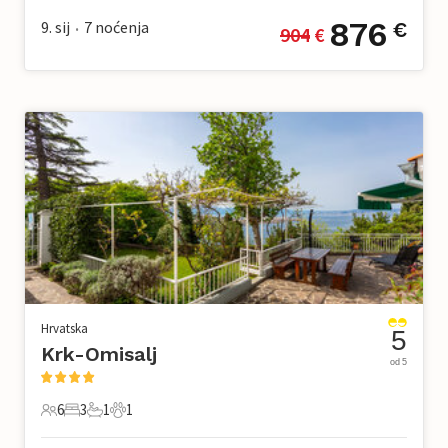
876
9. sij
7
noćenja
€
904
 €
•
Hrvatska
5
Krk-Omisalj
od 5
6
3
1
1
6 Gosti
3 Spavaće sobe
1 Kupaonica
1 Kućni ljubimac