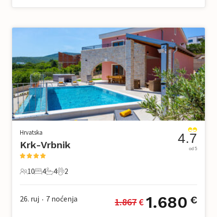
Hrvatska
4.7
Krk-Vrbnik
od 5
10
4
4
2
10 Gosti
4 Spavaće sobe
4 Kupaonice
2 Kućni ljubimac
1.680
26. ruj
7
noćenja
€
1.867
 €
•