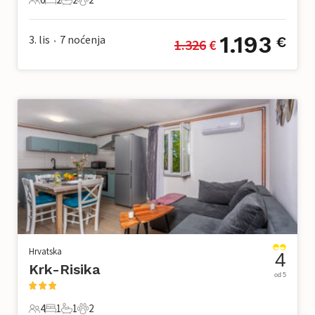
6 Gosti
2 Spavaće sobe
2 Kupaonice
2 Kućni ljubimac
1.193
3. lis
7
noćenja
€
1.326
 €
•
Hrvatska
4
Krk-Risika
od 5
4
1
1
2