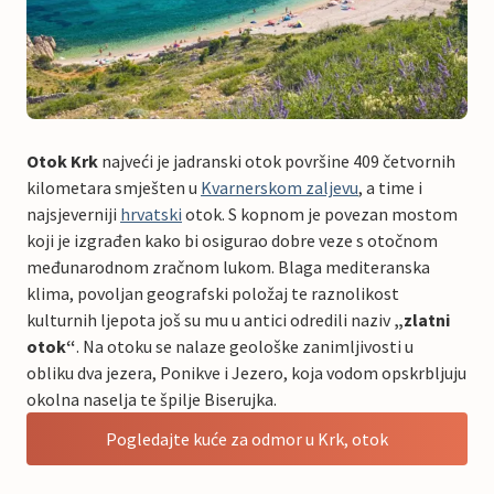
Otok Krk
najveći je jadranski otok površine 409 četvornih
kilometara smješten u
Kvarnerskom zaljevu
, a time i
najsjeverniji
hrvatski
otok. S kopnom je povezan mostom
koji je izgrađen kako bi osigurao dobre veze s otočnom
međunarodnom zračnom lukom. Blaga mediteranska
klima, povoljan geografski položaj te raznolikost
kulturnih ljepota još su mu u antici odredili naziv
„zlatni
otok“
. Na otoku se nalaze geološke zanimljivosti u
obliku dva jezera, Ponikve i Jezero, koja vodom opskrbljuju
okolna naselja te špilje Biserujka.
Pogledajte kuće za odmor u Krk, otok