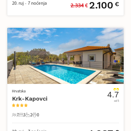
2.100
20. ruj
7
noćenja
€
2.334
 €
•
Hrvatska
4.7
Krk-Kapovci
od 5
7
3
2
0
7 Gosti
3 Spavaće sobe
2 Kupaonice
0 Kućni ljubimac