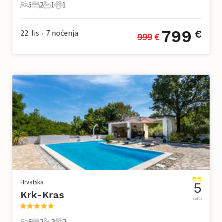
5
2
1
1
5 Gosti
2 Spavaće sobe
1 Kupaonica
1 Kućni ljubimac
799
22. lis
7
noćenja
€
999
 €
•
Hrvatska
5
Krk-Kras
od 5
6
2
2
2