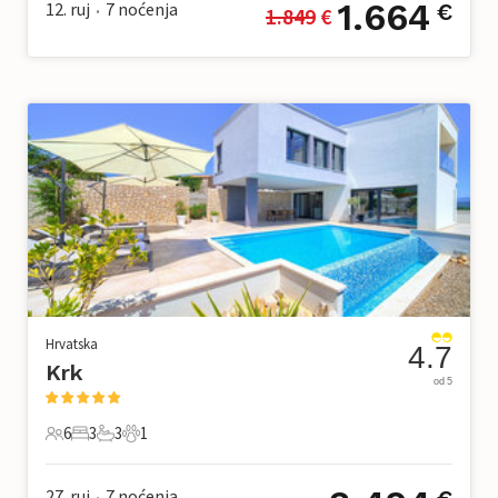
1.664
12. ruj
7
noćenja
€
1.849
 €
•
Hrvatska
4.7
Krk
od 5
6
3
3
1
6 Gosti
3 Spavaće sobe
3 Kupaonice
1 Kućni ljubimac
27. ruj
7
noćenja