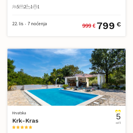
5
2
1
1
5 Gosti
2 Spavaće sobe
1 Kupaonica
1 Kućni ljubimac
799
22. lis
7
noćenja
€
999
 €
•
Hrvatska
5
Krk-Kras
od 5