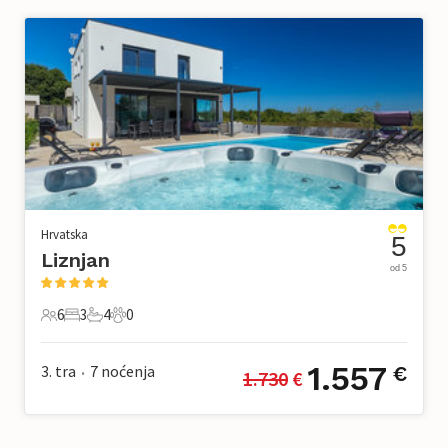
Hrvatska
5
Liznjan
od 5
6
3
4
0
6 Gosti
3 Spavaće sobe
4 Kupaonice
0 Kućni ljubimac
1.557
3. tra
7
noćenja
€
1.730
 €
•