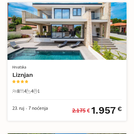
Hrvatska
Liznjan
8
4
4
1
8 Gosti
4 Spavaće sobe
4 Kupaonice
1 Kućni ljubimac
1.957
23. ruj
7
noćenja
€
2.175
 €
•