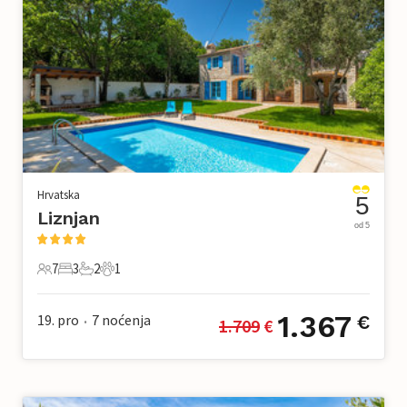
Hrvatska
5
Liznjan
od 5
7
3
2
1
7 Gosti
3 Spavaće sobe
2 Kupaonice
1 Kućni ljubimac
1.367
19. pro
7
noćenja
€
1.709
 €
•