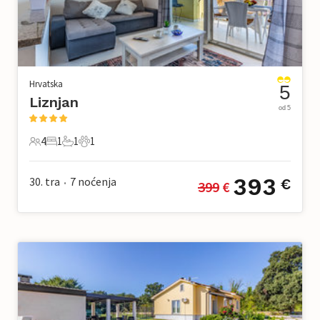
Hrvatska
5
Liznjan
od 5
4
1
1
1
4 Gosti
1 Spavaća soba
1 Kupaonica
1 Kućni ljubimac
393
30. tra
7
noćenja
€
399
 €
•