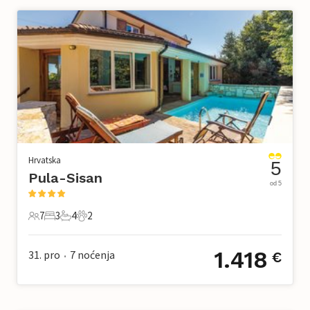
Hrvatska
5
Pula-Sisan
od 5
7
3
4
2
7 Gosti
3 Spavaće sobe
4 Kupaonice
2 Kućni ljubimac
1.418
31. pro
7
noćenja
€
•