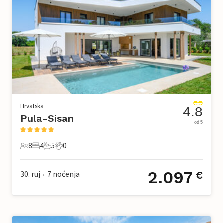
Hrvatska
4.8
Pula-Sisan
od 5
8
4
5
0
8 Gosti
4 Spavaće sobe
5 Kupaonice
0 Kućni ljubimac
2.097
30. ruj
7
noćenja
€
•