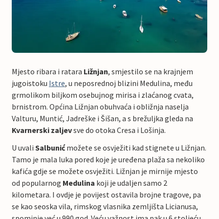
Mjesto ribara i ratara
Ližnjan
, smjestilo se na krajnjem
jugoistoku
Istre
, u neposrednoj blizini Medulina, među
grmolikom biljkom osebujnog mirisa i zlaćanog cvata,
brnistrom. Općina Ližnjan obuhvaća i obližnja naselja
Valturu, Muntić, Jadreške i Šišan, a s brežuljka gleda na
Kvarnerski zaljev
sve do otoka Cresa i Lošinja.
U uvali
Salbunić
možete se osvježiti kad stignete u Ližnjan.
Tamo je mala luka pored koje je uređena plaža sa nekoliko
kafića gdje se možete osvježiti. Ližnjan je mirnije mjesto
od popularnog
Medulina
koji je udaljen samo 2
kilometara. I ovdje je povijest ostavila brojne tragove, pa
se kao seoska vila, rimskog vlasnika zemljišta Licianusa,
spominje već u 990.god. Veću važnost ima pak u 6.stoljeću,