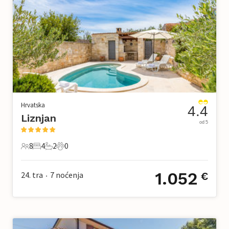
Hrvatska
4.4
Liznjan
od 5
8
4
2
0
8 Gosti
4 Spavaće sobe
2 Kupaonice
0 Kućni ljubimac
1.052
24. tra
7
noćenja
€
•