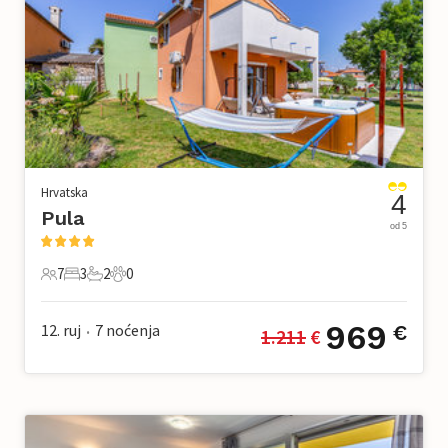
Hrvatska
4
Pula
od 5
7
3
2
0
7 Gosti
3 Spavaće sobe
2 Kupaonice
0 Kućni ljubimac
969
12. ruj
7
noćenja
€
1.211
 €
•