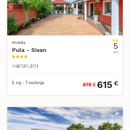
Hrvatska
5
Pula - Sisan
od 5
6
3
2
1
6 Gosti
3 Spavaće sobe
2 Kupaonice
1 Kućni ljubimac
615
5. ruj
7
noćenja
€
878
 €
•