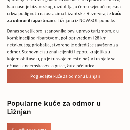
kao naselje bizantskog razdoblja, o čemu svjedoči mjesna
crkva podignuta na ostacima bizantske. Rezervirajte
kuću
za odmor ili apartman
u Ližnjanu iz NOVASOL ponude.
Danas se velik broj stanovnika bavi upravo turizmom, a u
kombinaciji sa ribarstvom, poljoprivredom i 28 km
netaknutog priobalja, stvoreno je odredište savršeno za
odmor. Stanovnici su znali cijeniti ljepotu krajolika u
kojem obitavaju, pa je tu svoje mjesto našla i uspjela se
očuvati endemska vrsta ptice, žuta pčelarica.
Pogledajte kuće za odmor u Ližnjan
Popularne kuće za odmor u
Ližnjan
Prikaži popularne