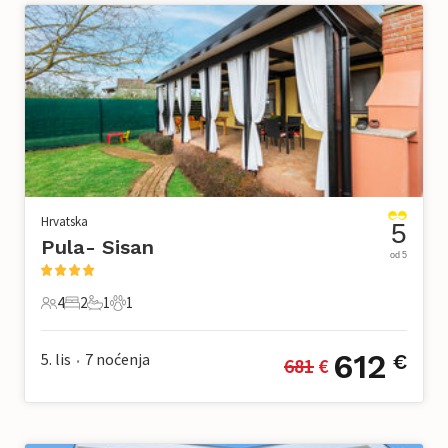
Hrvatska
5
Pula- Sisan
od 5
4
2
1
1
4 Gosti
2 Spavaće sobe
1 Kupaonica
1 Kućni ljubimac
612
5. lis
7
noćenja
€
681
 €
•