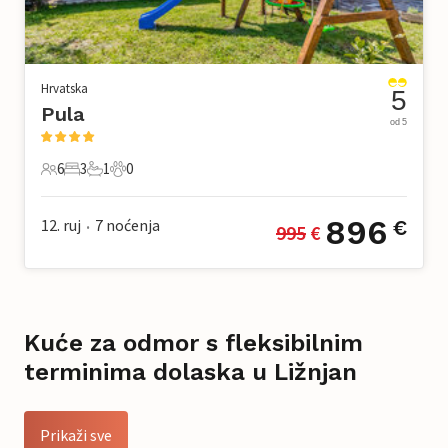
Hrvatska
5
Pula
od 5
6
3
1
0
6 Gosti
3 Spavaće sobe
1 Kupaonica
0 Kućni ljubimac
896
12. ruj
7
noćenja
€
995
 €
•
Kuće za odmor s fleksibilnim
terminima dolaska u Ližnjan
Prikaži sve