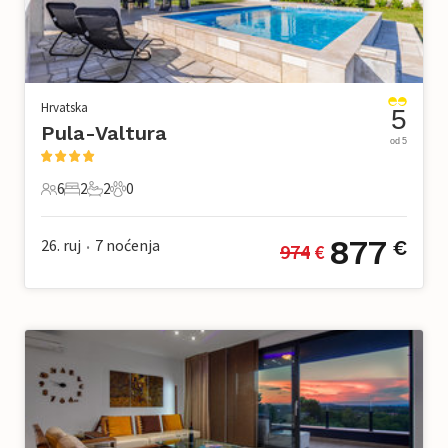
Hrvatska
5
Pula-Valtura
od 5
6
2
2
0
6 Gosti
2 Spavaće sobe
2 Kupaonice
0 Kućni ljubimac
877
26. ruj
7
noćenja
€
974
 €
•