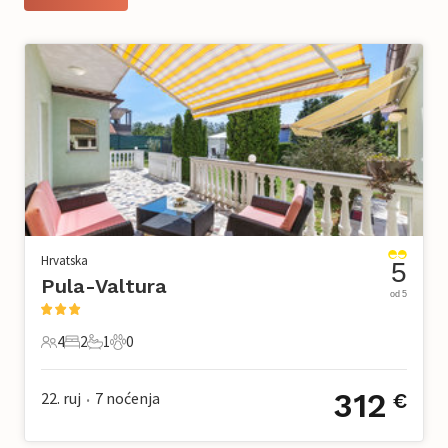
Hrvatska
5
Pula-Valtura
od 5
4
2
1
0
4 Gosti
2 Spavaće sobe
1 Kupaonica
0 Kućni ljubimac
312
22. ruj
7
noćenja
€
•