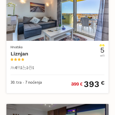
Hrvatska
5
Liznjan
od 5
4
1
1
1
4 Gosti
1 Spavaća soba
1 Kupaonica
1 Kućni ljubimac
393
30. tra
7
noćenja
€
399
 €
•