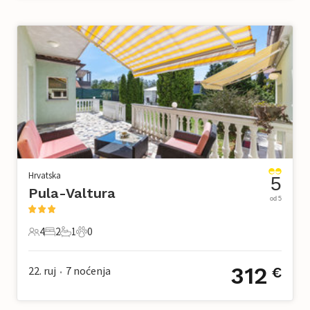
Hrvatska
5
Pula-Valtura
od 5
4
2
1
0
4 Gosti
2 Spavaće sobe
1 Kupaonica
0 Kućni ljubimac
312
22. ruj
7
noćenja
€
•