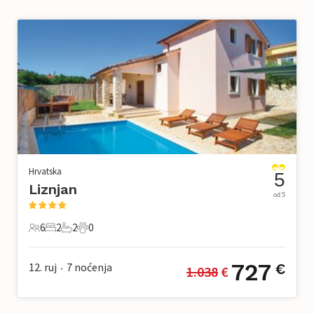
Hrvatska
5
Liznjan
od 5
6
2
2
0
6 Gosti
2 Spavaće sobe
2 Kupaonice
0 Kućni ljubimac
727
12. ruj
7
noćenja
€
1.038
 €
•