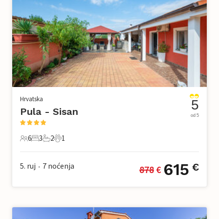
Hrvatska
5
Pula - Sisan
od 5
6
3
2
1
6 Gosti
3 Spavaće sobe
2 Kupaonice
1 Kućni ljubimac
615
5. ruj
7
noćenja
€
878
 €
•