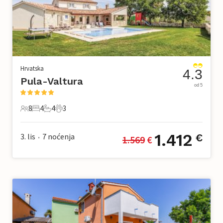
Hrvatska
4.3
Pula-Valtura
od 5
8
4
4
3
8 Gosti
4 Spavaće sobe
4 Kupaonice
3 Kućni ljubimac
1.412
3. lis
7
noćenja
€
1.569
 €
•