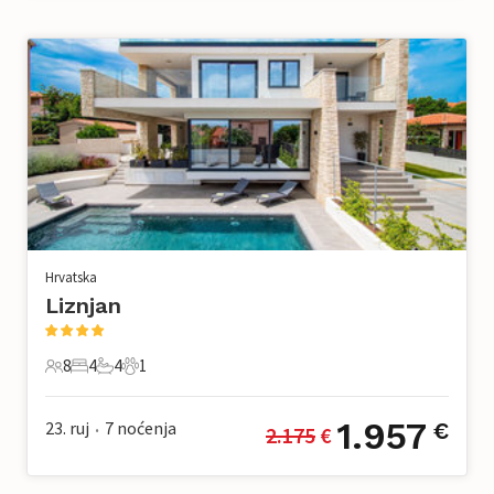
Hrvatska
Liznjan
8
4
4
1
8 Gosti
4 Spavaće sobe
4 Kupaonice
1 Kućni ljubimac
1.957
23. ruj
7
noćenja
€
2.175
 €
•