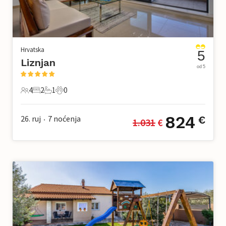
Hrvatska
5
Liznjan
od 5
4
2
1
0
4 Gosti
2 Spavaće sobe
1 Kupaonica
0 Kućni ljubimac
824
26. ruj
7
noćenja
€
1.031
 €
•