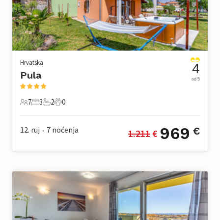
Hrvatska
4
Pula
od 5
7
3
2
0
7 Gosti
3 Spavaće sobe
2 Kupaonice
0 Kućni ljubimac
969
12. ruj
7
noćenja
€
1.211
 €
•