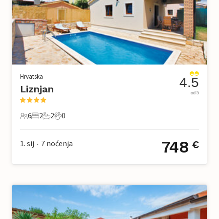
Hrvatska
4.5
Liznjan
od 5
6
2
2
0
6 Gosti
2 Spavaće sobe
2 Kupaonice
0 Kućni ljubimac
748
1. sij
7
noćenja
€
•