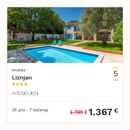
Hrvatska
5
Liznjan
od 5
7
3
2
1
7 Gosti
3 Spavaće sobe
2 Kupaonice
1 Kućni ljubimac
1.367
19. pro
7
noćenja
€
1.709
 €
•