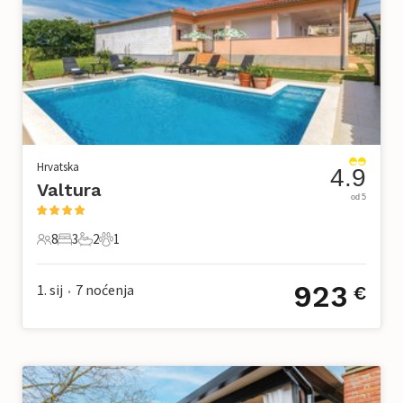
Hrvatska
4.9
Valtura
od 5
8
3
2
1
8 Gosti
3 Spavaće sobe
2 Kupaonice
1 Kućni ljubimac
923
1. sij
7
noćenja
€
•