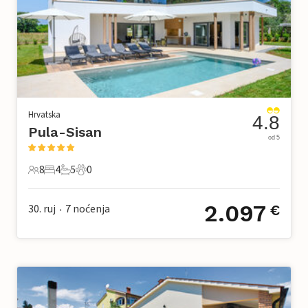
Hrvatska
4.8
Pula-Sisan
od 5
8
4
5
0
8 Gosti
4 Spavaće sobe
5 Kupaonice
0 Kućni ljubimac
2.097
30. ruj
7
noćenja
€
•