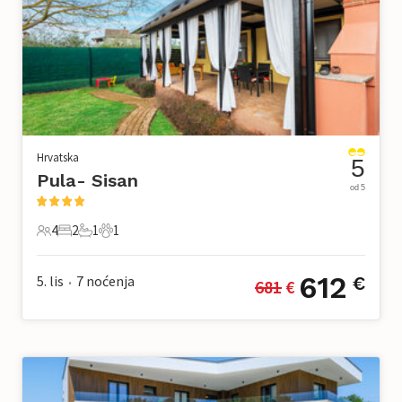
Hrvatska
5
Pula- Sisan
od 5
4
2
1
1
4 Gosti
2 Spavaće sobe
1 Kupaonica
1 Kućni ljubimac
612
5. lis
7
noćenja
€
681
 €
•