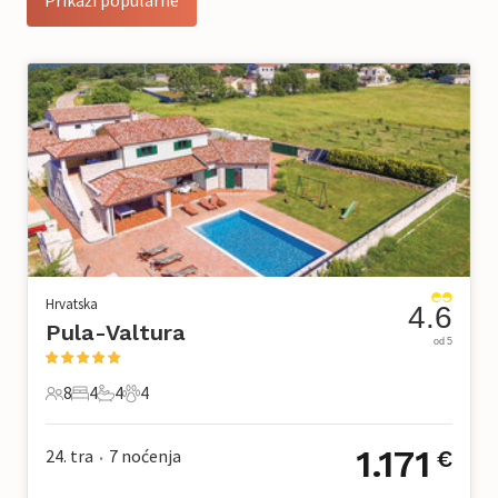
Hrvatska
4.6
Pula-Valtura
od 5
8
4
4
4
8 Gosti
4 Spavaće sobe
4 Kupaonice
4 Kućni ljubimac
1.171
24. tra
7
noćenja
€
•