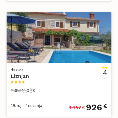
Hrvatska
4
Liznjan
od 5
8
4
3
0
8 Gosti
4 Spavaće sobe
3 Kupaonice
0 Kućni ljubimac
926
19. ruj
7
noćenja
€
1.157
 €
•