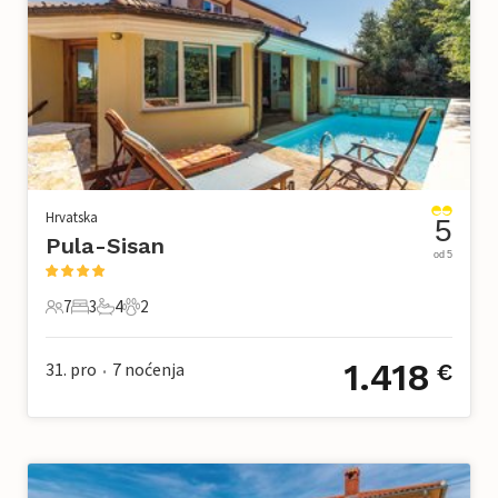
Hrvatska
5
Pula-Sisan
od 5
7
3
4
2
7 Gosti
3 Spavaće sobe
4 Kupaonice
2 Kućni ljubimac
1.418
31. pro
7
noćenja
€
•