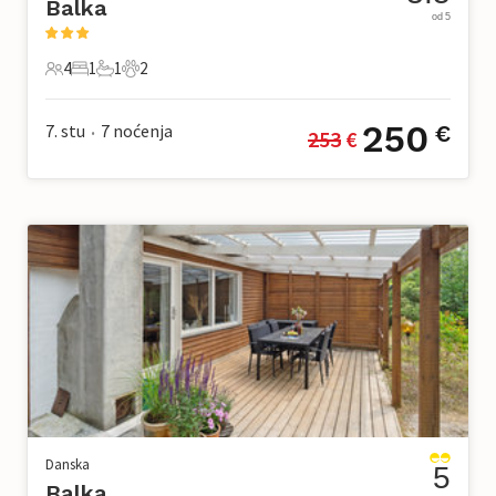
Balka
od 5
4
1
1
2
4 Gosti
1 Spavaća soba
1 Kupaonica
2 Kućni ljubimac
250
7. stu
7
noćenja
€
253
 €
•
Danska
5
Balka