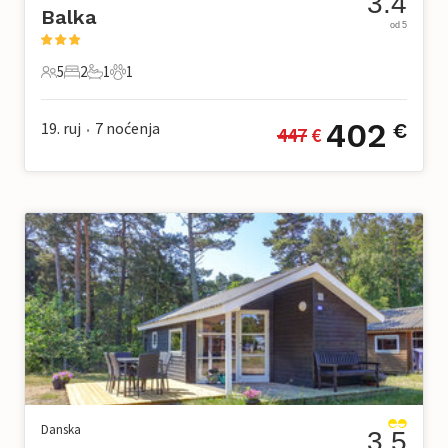
3.4
Balka
od 5
5
2
1
1
5 Gosti
2 Spavaće sobe
1 Kupaonica
1 Kućni ljubimac
402
19. ruj
7
noćenja
€
447
 €
•
Danska
3.5