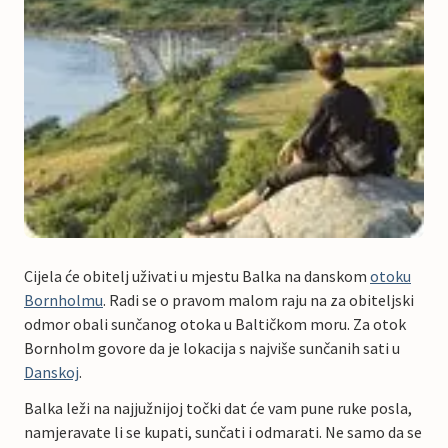
Cijela će obitelj uživati u mjestu Balka na danskom
otoku
Bornholmu
. Radi se o pravom malom raju na za obiteljski
odmor obali sunčanog otoka u Baltičkom moru. Za otok
Bornholm govore da je lokacija s najviše sunčanih sati u
Danskoj
.
Balka leži na najjužnijoj točki dat će vam pune ruke posla,
namjeravate li se kupati, sunčati i odmarati. Ne samo da se