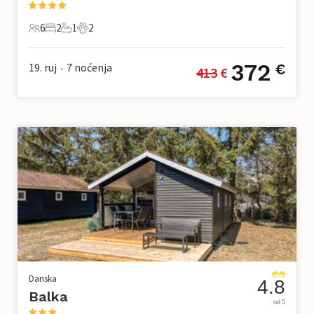
6
2
1
2
6 Gosti
2 Spavaće sobe
1 Kupaonica
2 Kućni ljubimac
372
19. ruj
7
noćenja
€
413
 €
•
Danska
4.8
Balka
od 5