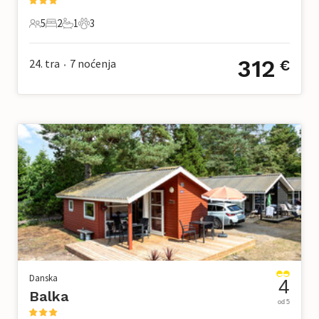
5
2
1
3
5 Gosti
2 Spavaće sobe
1 Kupaonica
3 Kućni ljubimac
312
24. tra
7
noćenja
€
•
Danska
4
Balka
od 5