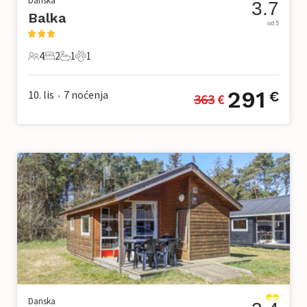
Danska
3.7
Balka
od 5
4
2
1
1
4 Gosti
2 Spavaće sobe
1 Kupaonica
1 Kućni ljubimac
291
10. lis
7
noćenja
€
363
 €
•
Danska