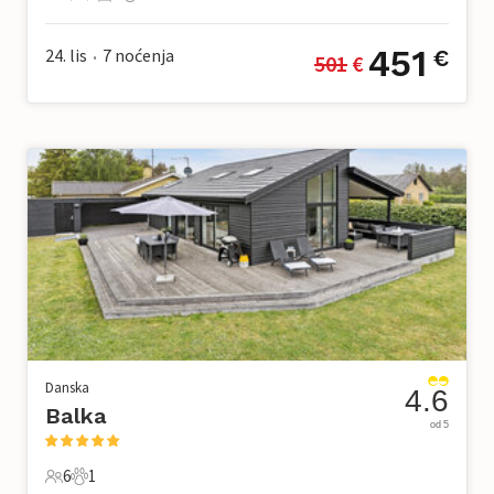
4 Gosti
2 Spavaće sobe
1 Kupaonica
0 Kućni ljubimac
451
24. lis
7
noćenja
€
501
 €
•
Danska
4.6
Balka
od 5
6
1
6 Gosti
1 Kućni ljubimac