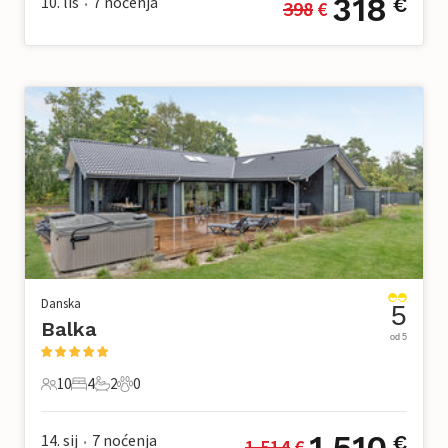
318
10. lis
7
noćenja
€
398
 €
•
Danska
5
Balka
od 5
10
4
2
0
10 Gosti
4 Spavaće sobe
2 Kupaonice
0 Kućni ljubimac
1.510
14. sij
7
noćenja
€
1.514
 €
•