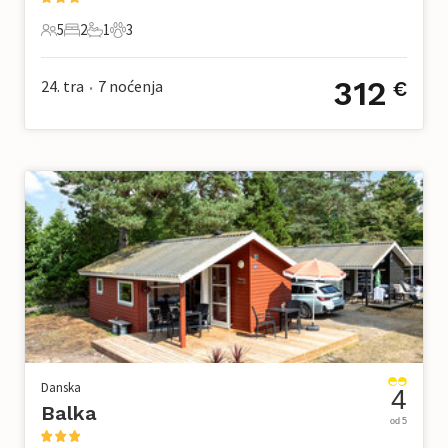
5
2
1
3
5 Gosti
2 Spavaće sobe
1 Kupaonica
3 Kućni ljubimac
312
24. tra
7
noćenja
€
•
Danska
4
Balka
od 5