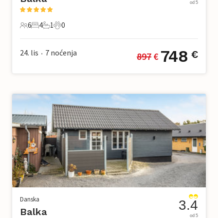
od 5
6
4
1
0
6 Gosti
4 Spavaće sobe
1 Kupaonica
0 Kućni ljubimac
748
24. lis
7
noćenja
€
897
 €
•
Danska
3.4
Balka
od 5