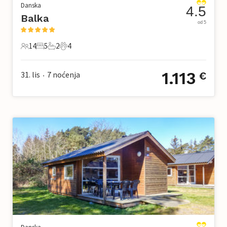
Danska
4.5
Balka
od 5
14
5
2
4
14 Gosti
5 Spavaće sobe
2 Kupaonice
4 Kućni ljubimac
1.113
31. lis
7
noćenja
€
•