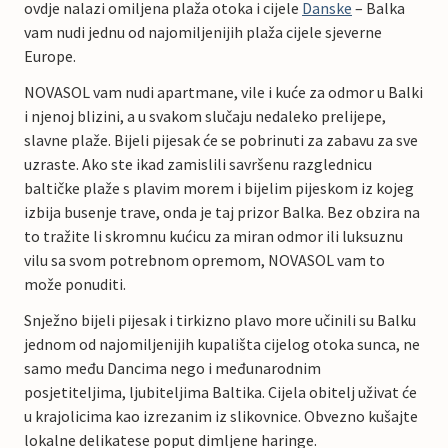
ovdje nalazi omiljena plaža otoka i cijele
Danske
– Balka
vam nudi jednu od najomiljenijih plaža cijele sjeverne
Europe.
NOVASOL vam nudi apartmane, vile i kuće za odmor u Balki
i njenoj blizini, a u svakom slučaju nedaleko prelijepe,
slavne plaže. Bijeli pijesak će se pobrinuti za zabavu za sve
uzraste. Ako ste ikad zamislili savršenu razglednicu
baltičke plaže s plavim morem i bijelim pijeskom iz kojeg
izbija busenje trave, onda je taj prizor Balka. Bez obzira na
to tražite li skromnu kućicu za miran odmor ili luksuznu
vilu sa svom potrebnom opremom, NOVASOL vam to
može ponuditi.
Snježno bijeli pijesak i tirkizno plavo more učinili su Balku
jednom od najomiljenijih kupališta cijelog otoka sunca, ne
samo među Dancima nego i međunarodnim
posjetiteljima, ljubiteljima Baltika. Cijela obitelj uživat će
u krajolicima kao izrezanim iz slikovnice. Obvezno kušajte
lokalne delikatese poput dimljene haringe.