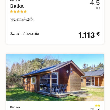
4.5
Balka
od 5
14
5
2
4
14 Gosti
5 Spavaće sobe
2 Kupaonice
4 Kućni ljubimac
1.113
31. lis
7
noćenja
€
•
Danska