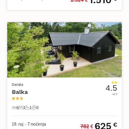
Danska
4.5
Balka
od 5
6
3
1
0
6 Gosti
3 Spavaće sobe
1 Kupaonica
0 Kućni ljubimac
625
19. ruj
7
noćenja
€
782
 €
•