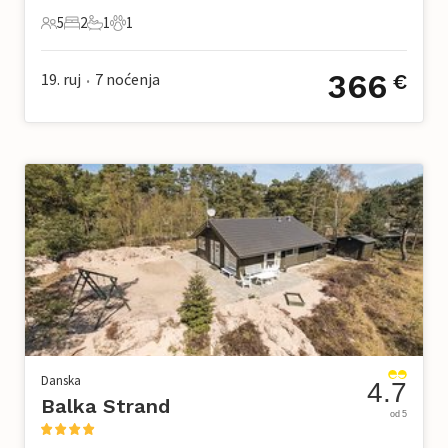
5
2
1
1
5 Gosti
2 Spavaće sobe
1 Kupaonica
1 Kućni ljubimac
366
19. ruj
7
noćenja
€
•
Danska
4.7
Balka Strand
od 5