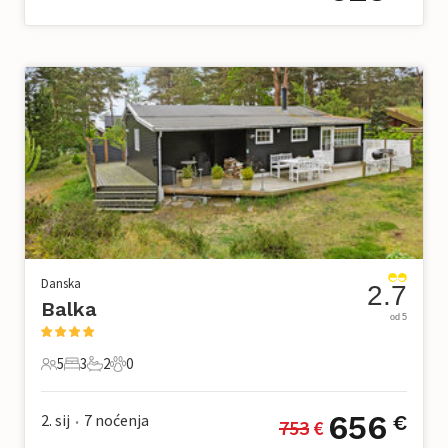
Danska
2.7
Balka
od 5
5
3
2
0
5 Gosti
3 Spavaće sobe
2 Kupaonice
0 Kućni ljubimac
656
2. sij
7
noćenja
€
753
 €
•