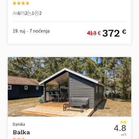
6
2
1
2
6 Gosti
2 Spavaće sobe
1 Kupaonica
2 Kućni ljubimac
372
19. ruj
7
noćenja
€
413
 €
•
Danska
4.8
Balka
od 5