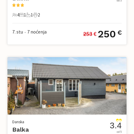
od 5
4
1
1
2
4 Gosti
1 Spavaća soba
1 Kupaonica
2 Kućni ljubimac
250
7. stu
7
noćenja
€
253
 €
•
Danska
3.4
Balka
od 5