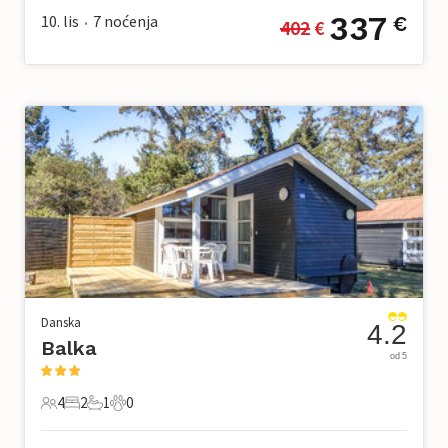
337
10. lis
7
noćenja
€
402
 €
•
Danska
4.2
Balka
od 5
4
2
1
0
4 Gosti
2 Spavaće sobe
1 Kupaonica
0 Kućni ljubimac