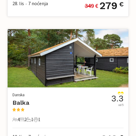
279
28. lis
7
noćenja
€
349
 €
•
Danska
3.3
Balka
od 5
4
2
1
1
4 Gosti
2 Spavaće sobe
1 Kupaonica
1 Kućni ljubimac