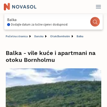
Balka
Dodajte datum za točne cijene i dostupnost
Početna stranica
Danska
Otok Bornholm
Balka
Balka - vile kuće i apartmani na
otoku Bornholmu