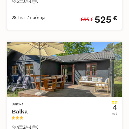
6
3
1
0
6 Gosti
3 Spavaće sobe
1 Kupaonica
0 Kućni ljubimac
525
28. lis
7
noćenja
€
695
 €
•
Danska
4
Balka
od 5
4
2
1
0