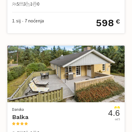
5
3
1
0
5 Gosti
3 Spavaće sobe
1 Kupaonica
0 Kućni ljubimac
598
1. sij
7
noćenja
€
•
Danska
4.6
Balka
od 5