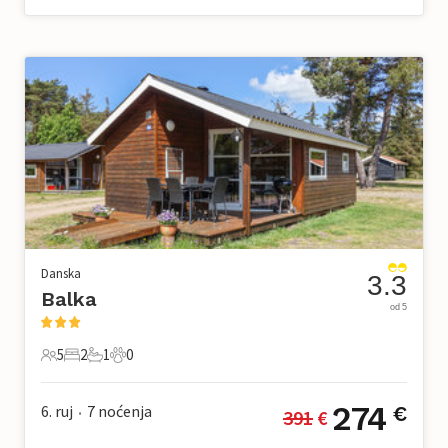
Danska
3.3
Balka
od 5
5
2
1
0
5 Gosti
2 Spavaće sobe
1 Kupaonica
0 Kućni ljubimac
274
6. ruj
7
noćenja
€
391
 €
•