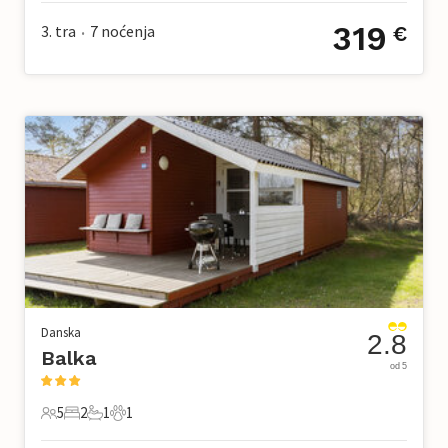
319
3. tra
7
noćenja
€
•
Danska
2.8
Balka
od 5
5
2
1
1
5 Gosti
2 Spavaće sobe
1 Kupaonica
1 Kućni ljubimac