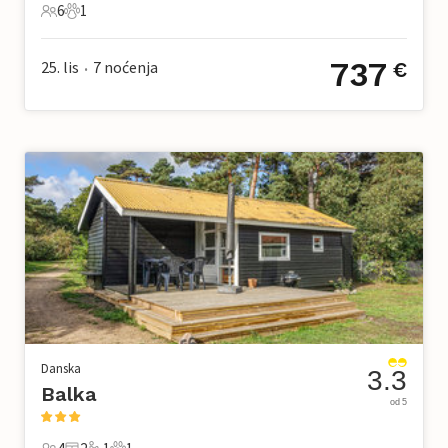
6
1
6 Gosti
1 Kućni ljubimac
737
25. lis
7
noćenja
€
•
Danska
3.3
Balka
od 5