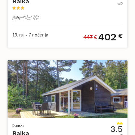
Balka
od 5
5
2
1
1
5 Gosti
2 Spavaće sobe
1 Kupaonica
1 Kućni ljubimac
402
19. ruj
7
noćenja
€
447
 €
•
Danska
3.5
Balka