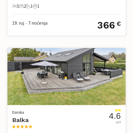
5
2
1
1
5 Gosti
2 Spavaće sobe
1 Kupaonica
1 Kućni ljubimac
366
19. ruj
7
noćenja
€
•
Danska
4.6
Balka
od 5