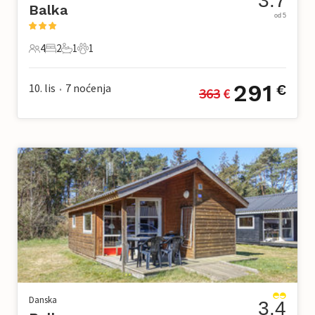
3.7
Balka
od 5
4
2
1
1
4 Gosti
2 Spavaće sobe
1 Kupaonica
1 Kućni ljubimac
291
10. lis
7
noćenja
€
363
 €
•
Danska
3.4