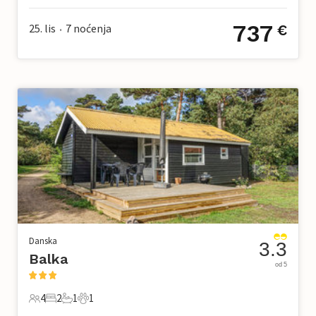
737
25. lis
7
noćenja
€
•
Danska
3.3
Balka
od 5
4
2
1
1
4 Gosti
2 Spavaće sobe
1 Kupaonica
1 Kućni ljubimac