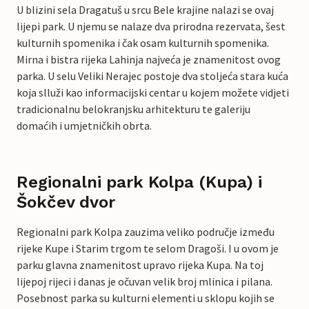
U blizini sela Dragatuš u srcu Bele krajine nalazi se ovaj
lijepi park. U njemu se nalaze dva prirodna rezervata, šest
kulturnih spomenika i čak osam kulturnih spomenika.
Mirna i bistra rijeka Lahinja najveća je znamenitost ovog
parka. U selu Veliki Nerajec postoje dva stoljeća stara kuća
koja slluži kao informacijski centar u kojem možete vidjeti
tradicionalnu belokranjsku arhitekturu te galeriju
domaćih i umjetničkih obrta.
Regionalni park Kolpa (Kupa) i
Šokčev dvor
Regionalni park Kolpa zauzima veliko područje između
rijeke Kupe i Starim trgom te selom Dragoši. I u ovom je
parku glavna znamenitost upravo rijeka Kupa. Na toj
lijepoj rijeci i danas je očuvan velik broj mlinica i pilana.
Posebnost parka su kulturni elementi u sklopu kojih se