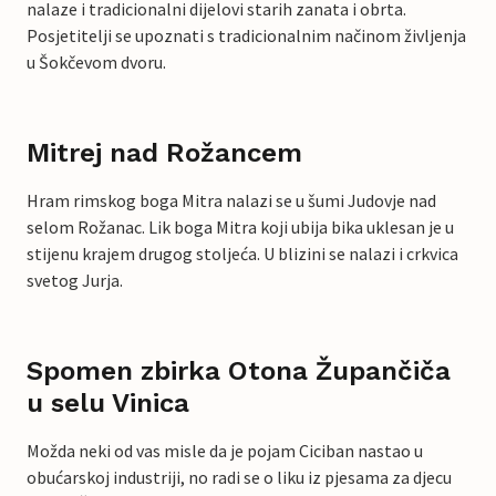
nalaze i tradicionalni dijelovi starih zanata i obrta.
Posjetitelji se upoznati s tradicionalnim načinom življenja
u Šokčevom dvoru.
Mitrej nad Rožancem
Hram rimskog boga Mitra nalazi se u šumi Judovje nad
selom Rožanac. Lik boga Mitra koji ubija bika uklesan je u
stijenu krajem drugog stoljeća. U blizini se nalazi i crkvica
svetog Jurja.
Spomen zbirka Otona Župančiča
u selu Vinica
Možda neki od vas misle da je pojam Ciciban nastao u
obućarskoj industriji, no radi se o liku iz pjesama za djecu