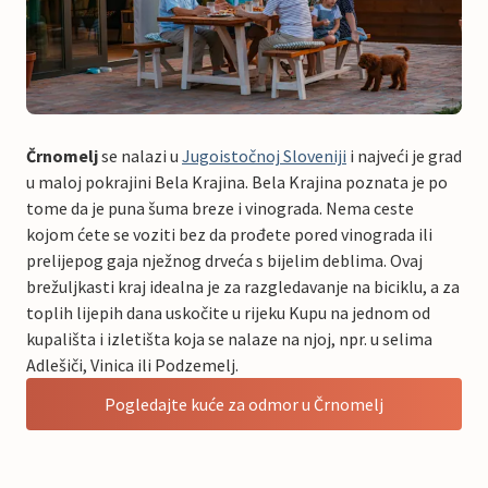
Črnomelj
se nalazi u
Jugoistočnoj Sloveniji
i najveći je grad
u maloj pokrajini Bela Krajina. Bela Krajina poznata je po
tome da je puna šuma breze i vinograda. Nema ceste
kojom ćete se voziti bez da prođete pored vinograda ili
prelijepog gaja nježnog drveća s bijelim deblima. Ovaj
brežuljkasti kraj idealna je za razgledavanje na biciklu, a za
toplih lijepih dana uskočite u rijeku Kupu na jednom od
kupališta i izletišta koja se nalaze na njoj, npr. u selima
Adlešiči, Vinica ili Podzemelj.
Pogledajte kuće za odmor u Črnomelj