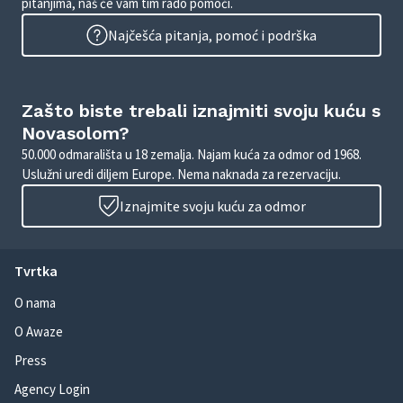
pitanjima, naš će vam tim rado pomoći.
Najčešća pitanja, pomoć i podrška
Zašto biste trebali iznajmiti svoju kuću s
Novasolom?
50.000 odmarališta u 18 zemalja. Najam kuća za odmor od 1968.
Uslužni uredi diljem Europe. Nema naknada za rezervaciju.
Iznajmite svoju kuću za odmor
Tvrtka
O nama
O Awaze
Press
Agency Login