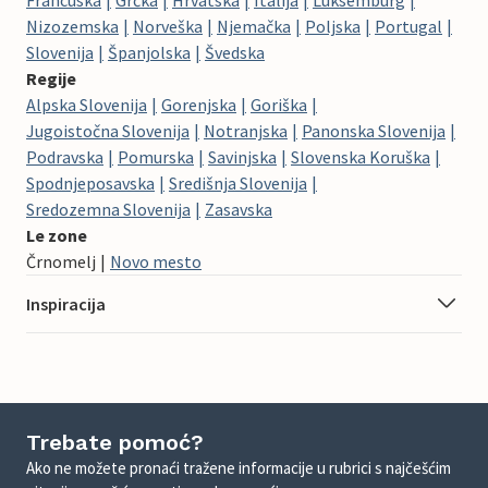
Nizozemska
Norveška
Njemačka
Poljska
Portugal
Slovenija
Španjolska
Švedska
Regije
Alpska Slovenija
Gorenjska
Goriška
Jugoistočna Slovenija
Notranjska
Panonska Slovenija
Podravska
Pomurska
Savinjska
Slovenska Koruška
Spodnjeposavska
Središnja Slovenija
Sredozemna Slovenija
Zasavska
Le zone
Črnomelj
Novo mesto
Inspiracija
Trebate pomoć?
Ako ne možete pronaći tražene informacije u rubrici s najčešćim