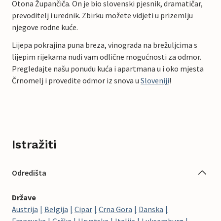
Otona Župančiča. On je bio slovenski pjesnik, dramatičar,
prevoditelj i urednik. Zbirku možete vidjeti u prizemlju
njegove rodne kuće.
Lijepa pokrajina puna breza, vinograda na brežuljcima s
lijepim rijekama nudi vam odlične mogućnosti za odmor.
Pregledajte našu ponudu kuća i apartmana u i oko mjesta
Črnomelj i provedite odmor iz snova u
Sloveniji
!
Istražiti
Odredišta
Države
Austrija
Belgija
Cipar
Crna Gora
Danska
Francuska
Grčka
Hrvatska
Italija
Luksemburg