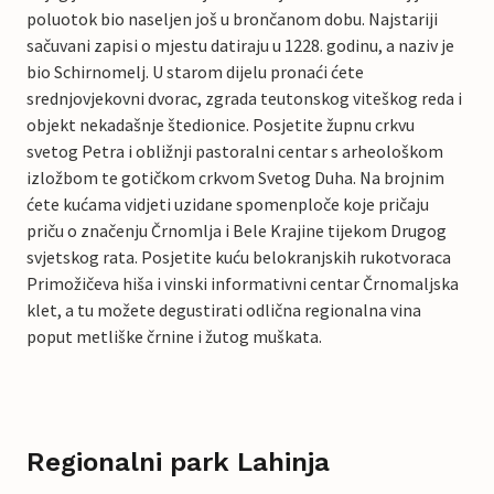
poluotok bio naseljen još u brončanom dobu. Najstariji
sačuvani zapisi o mjestu datiraju u 1228. godinu, a naziv je
bio Schirnomelj. U starom dijelu pronaći ćete
srednjovjekovni dvorac, zgrada teutonskog viteškog reda i
objekt nekadašnje štedionice. Posjetite župnu crkvu
svetog Petra i obližnji pastoralni centar s arheološkom
izložbom te gotičkom crkvom Svetog Duha. Na brojnim
ćete kućama vidjeti uzidane spomenploče koje pričaju
priču o značenju Črnomlja i Bele Krajine tijekom Drugog
svjetskog rata. Posjetite kuću belokranjskih rukotvoraca
Primožičeva hiša i vinski informativni centar Črnomaljska
klet, a tu možete degustirati odlična regionalna vina
poput metliške črnine i žutog muškata.
Regionalni park Lahinja