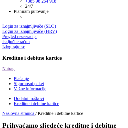
+385 98 254 918
24/7
Planiram putovanje
Login za iznajmljivače (SLO)
Login za iznajmljivače (HRV)
Pregled rezervacija
Isključite račun
Izlogirajte se
Kreditne i debitne kartice
Natrag
Plaćanje
Sigurnosni paket
Važne informacije
Dodatni troškovi
Kreditne i debitne kartice
Naslovna stranica
/
Kreditne i debitne kartice
Prihvaćamo sljedeće kreditne i debitne