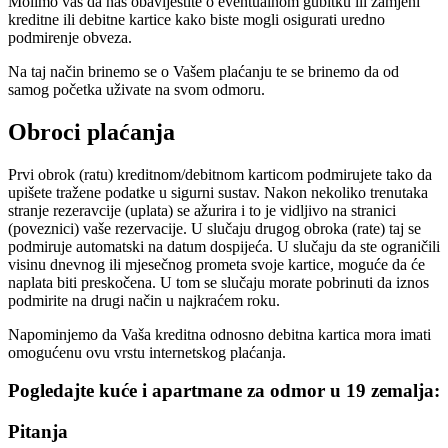
Molimo vas da nas obavijestite o eventualnom gubitku ili zamjeni
kreditne ili debitne kartice kako biste mogli osigurati uredno
podmirenje obveza.
Na taj način brinemo se o Vašem plaćanju te se brinemo da od
samog početka uživate na svom odmoru.
Obroci plaćanja
Prvi obrok (ratu) kreditnom/debitnom karticom podmirujete tako da
upišete tražene podatke u sigurni sustav. Nakon nekoliko trenutaka
stranje rezeravcije (uplata) se ažurira i to je vidljivo na stranici
(poveznici) vaše rezervacije. U slučaju drugog obroka (rate) taj se
podmiruje automatski na datum dospijeća. U slučaju da ste ograničili
visinu dnevnog ili mjesečnog prometa svoje kartice, moguće da će
naplata biti preskočena. U tom se slučaju morate pobrinuti da iznos
podmirite na drugi način u najkraćem roku.
Napominjemo da Vaša kreditna odnosno debitna kartica mora imati
omogućenu ovu vrstu internetskog plaćanja.
Pogledajte kuće i apartmane za odmor u 19 zemalja:
Pitanja