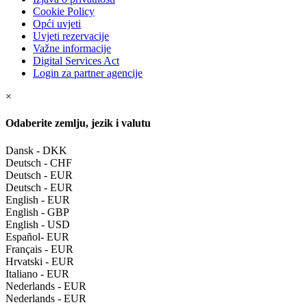
Cookie Policy
Opći uvjeti
Uvjeti rezervacije
Važne informacije
Digital Services Act
Login za partner agencije
×
Odaberite zemlju, jezik i valutu
Dansk - DKK
Deutsch - CHF
Deutsch - EUR
Deutsch - EUR
English - EUR
English - GBP
English - USD
Español- EUR
Français - EUR
Hrvatski - EUR
Italiano - EUR
Nederlands - EUR
Nederlands - EUR