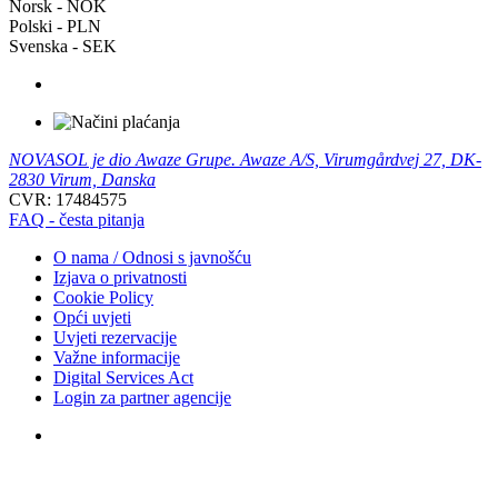
Norsk - NOK
Polski - PLN
Svenska - SEK
NOVASOL je dio Awaze Grupe. Awaze A/S, Virumgårdvej 27, DK-
2830 Virum, Danska
CVR: 17484575
FAQ - česta pitanja
O nama / Odnosi s javnošću
Izjava o privatnosti
Cookie Policy
Opći uvjeti
Uvjeti rezervacije
Važne informacije
Digital Services Act
Login za partner agencije