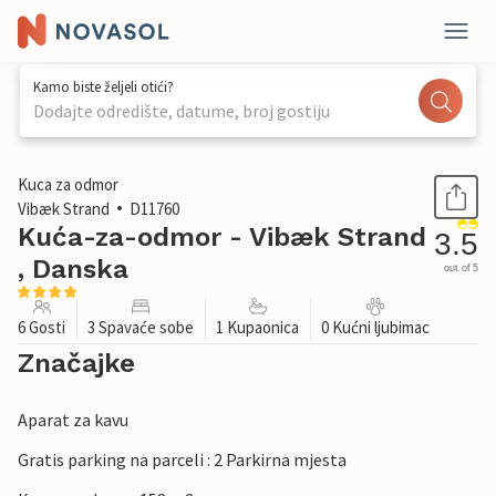
Kamo biste željeli otići?
Dodajte odredište, datume, broj gostiju
1 / 29
Kuca za odmor
Vibæk Strand
D11760
Kuća-za-odmor - Vibæk Strand
3.5
, Danska
out of 5
6 Gosti
3 Spavaće sobe
1 Kupaonica
0 Kućni ljubimac
Značajke
Aparat za kavu
Gratis parking na parceli : 2 Parkirna mjesta