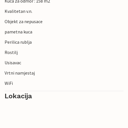
Kuca za odmor : 158 m2
Kvalitetan v.n.
Objekt za nepusace
pametna kuca
Perilica rublja
Rostilj
Usisavac
Vrtni namjestaj
WiFi
Lokacija