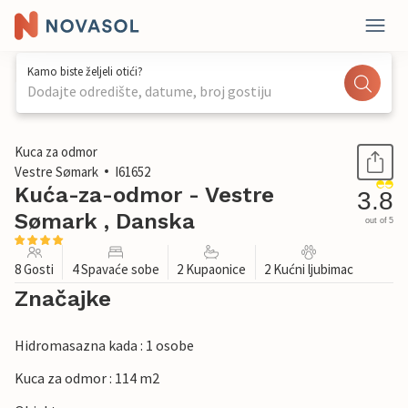
Kamo biste željeli otići?
Dodajte odredište, datume, broj gostiju
1 / 42
Kuca za odmor
Vestre Sømark
I61652
Kuća-za-odmor - Vestre
3.8
Sømark , Danska
out of 5
8 Gosti
4 Spavaće sobe
2 Kupaonice
2 Kućni ljubimac
Značajke
Hidromasazna kada : 1 osobe
Kuca za odmor : 114 m2