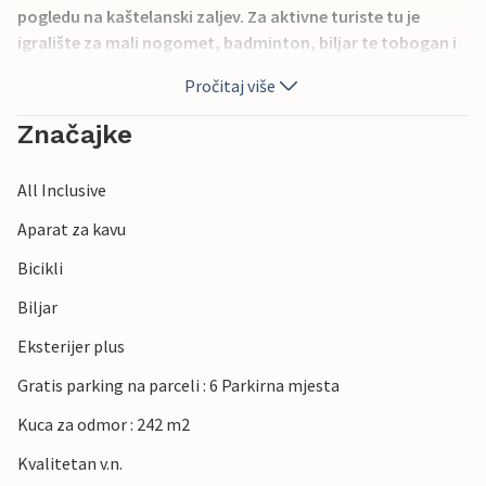
pogledu na kaštelanski zaljev. Za aktivne turiste tu je
igralište za mali nogomet, badminton, biljar te tobogan i
ljuljačka za djecu. Na velikoj bazenskoj terasi s
Pročitaj više
whirlpoolom ćete se osvježiti i pripremati ukusna jela na
roštilju uz nju. Na imanju se nalazi konoba sa kaminom
Značajke
gdje možete pripremati razna jela.
All Inclusive
Aparat za kavu
Bicikli
Biljar
Eksterijer plus
Gratis parking na parceli : 6 Parkirna mjesta
Kuca za odmor : 242 m2
Kvalitetan v.n.