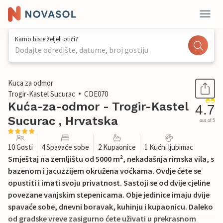
Kamo biste željeli otići?
Dodajte odredište, datume, broj gostiju
1 / 44
Kuca za odmor
Trogir-Kastel Sucurac
CDE070
Kuća-za-odmor - Trogir-Kastel
4.7
Sucurac , Hrvatska
out of 5
10 Gosti
4 Spavaće sobe
2 Kupaonice
1 Kućni ljubimac
Smještaj na zemljištu od 5000 m², nekadašnja rimska vila, s
bazenom i jacuzzijem okružena voćkama. Ovdje ćete se
opustiti i imati svoju privatnost. Sastoji se od dvije cjeline
povezane vanjskim stepenicama. Obje jedinice imaju dvije
spavaće sobe, dnevni boravak, kuhinju i kupaonicu. Daleko
od gradske vreve zasigurno ćete uživati u prekrasnom