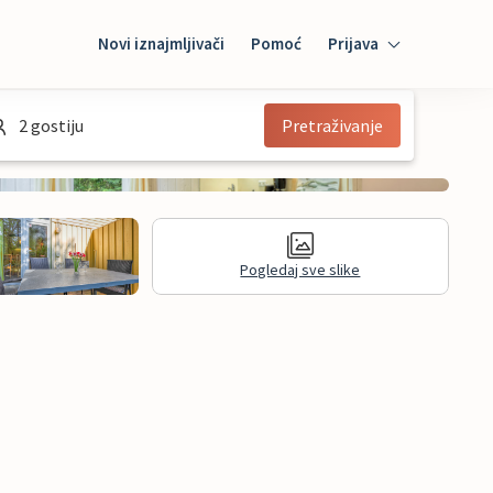
Novi iznajmljivači
Pomoć
Prijava
Prijava
2 gostiju
Pretraživanje
Mybooking
Iznajmljivač
Pogledaj sve slike