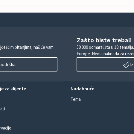
Zašto biste trebali
ajčešćim pitanjima, naš će vam
50.000 odmarališta u 18 zemalja
Europe. Nema naknada za rezer
 podrška
Iz
e za klijente
Nadahnuće
Tema
ati
rvacije