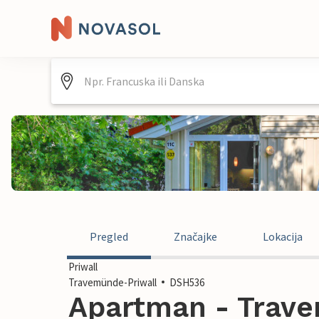
Pregled
Značajke
Lokacija
Priwall
Travemünde-Priwall
DSH536
Apartman - Trave