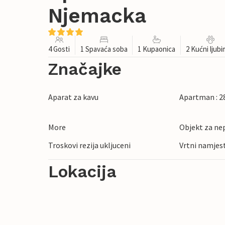
Njemacka
4 Gosti
1 Spavaća soba
1 Kupaonica
2 Kućni ljub
Značajke
Aparat za kavu
Apartman : 2
More
Objekt za ne
Troskovi rezija ukljuceni
Vrtni namjes
Lokacija