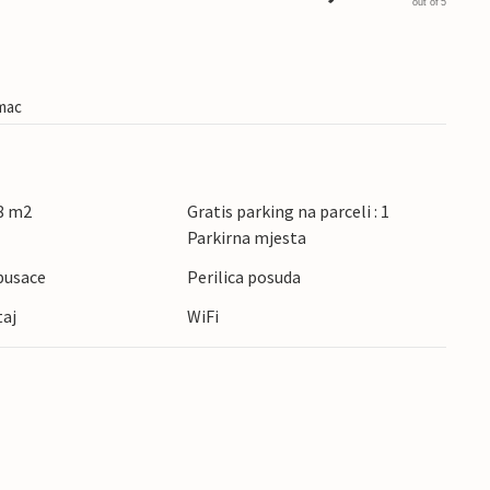
out of 5
imac
8 m2
Gratis parking na parceli : 1
Parkirna mjesta
pusace
Perilica posuda
taj
WiFi