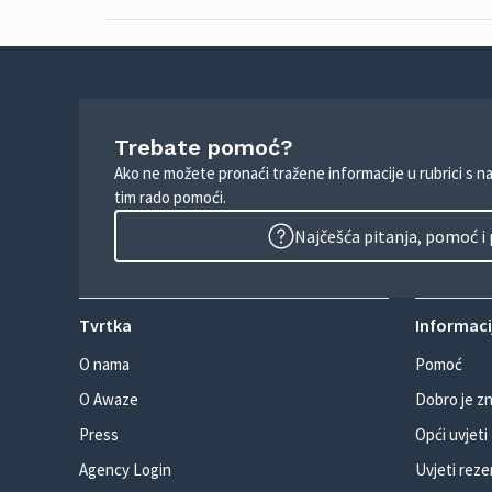
Trebate pomoć?
Ako ne možete pronaći tražene informacije u rubrici s n
tim rado pomoći.
Najčešća pitanja, pomoć i
Tvrtka
Informacij
O nama
Pomoć
O Awaze
Dobro je zn
Press
Opći uvjeti
Agency Login
Uvjeti reze