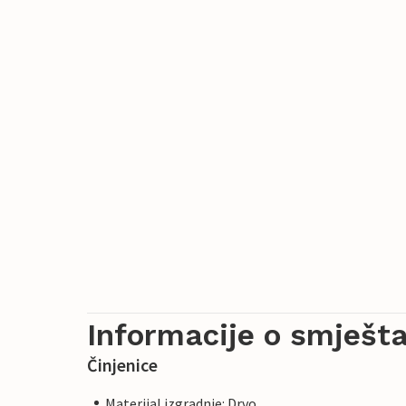
Informacije o smješta
Činjenice
Materijal izgradnje: Drvo