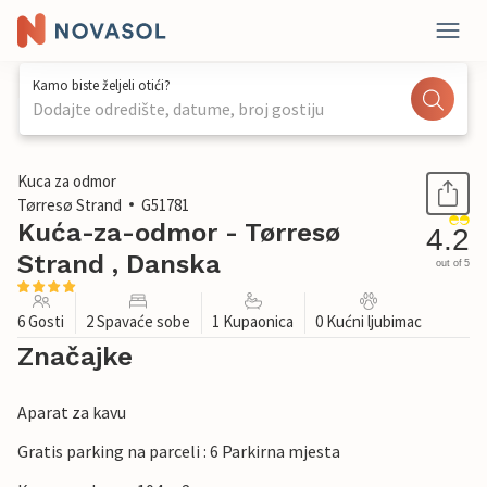
Kamo biste željeli otići?
Dodajte odredište, datume, broj gostiju
1 / 24
Kuca za odmor
Tørresø Strand
G51781
Kuća-za-odmor - Tørresø
4.2
Strand , Danska
out of 5
6 Gosti
2 Spavaće sobe
1 Kupaonica
0 Kućni ljubimac
Značajke
Aparat za kavu
Gratis parking na parceli : 6 Parkirna mjesta