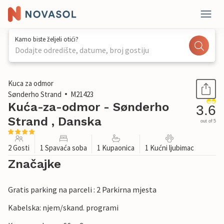
Kamo biste željeli otići?
Dodajte odredište, datume, broj gostiju
1 / 22
Kuca za odmor
Sønderho Strand
M21423
Kuća-za-odmor - Sønderho
3.6
Strand , Danska
out of 5
2 Gosti
1 Spavaća soba
1 Kupaonica
1 Kućni ljubimac
Značajke
Gratis parking na parceli : 2 Parkirna mjesta
Kabelska: njem/skand. programi