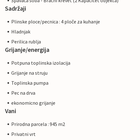
Spavaca soba - Bracni krevet (2 Kapacitet objekta)
Sadržaji
Plinske ploce/pecnica : 4 ploče za kuhanje
Hladnjak
Perilica rublja
Grijanje/energija
Potpuna toplinska izolacija
Grijanje na struju
Toplinska pumpa
Pec na drva
ekonomicno grijanje
Vani
Prirodna parcela : 945 m2
Privatni vrt