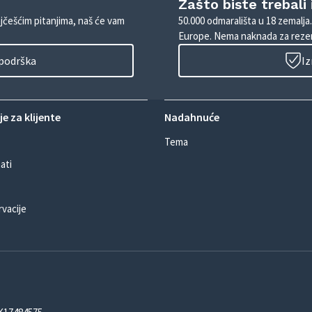
Zašto biste trebali
ajčešćim pitanjima, naš će vam
50.000 odmarališta u 18 zemalja
Europe. Nema naknada za rezer
 podrška
Iz
e za klijente
Nadahnuće
Tema
ati
rvacije