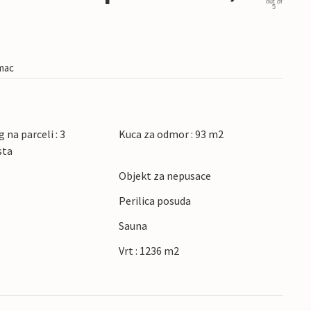
out of
5
imac
 na parceli : 3
Kuca za odmor : 93 m2
sta
Objekt za nepusace
Perilica posuda
Sauna
Vrt : 1236 m2