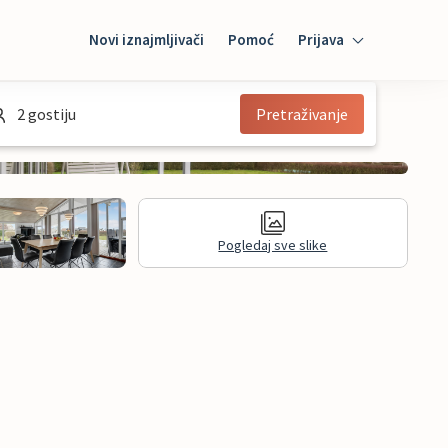
Novi iznajmljivači
Pomoć
Prijava
Prijava
2 gostiju
Pretraživanje
Mybooking
Iznajmljivač
Pogledaj sve slike