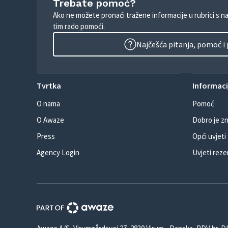
Trebate pomoć?
Ako ne možete pronaći tražene informacije u rubrici s n
tim rado pomoći.
Najčešća pitanja, pomoć i
Tvrtka
Informacij
O nama
Pomoć
O Awaze
Dobro je zn
Press
Opći uvjeti
Agency Login
Uvjeti reze