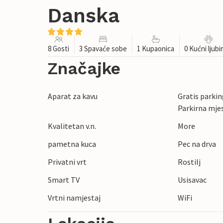
Danska
8 Gosti
3 Spavaće sobe
1 Kupaonica
0 Kućni ljub
Značajke
Aparat za kavu
Gratis parking
Parkirna mje
Kvalitetan v.n.
More
pametna kuca
Pec na drva
Privatni vrt
Rostilj
Smart TV
Usisavac
Vrtni namjestaj
WiFi