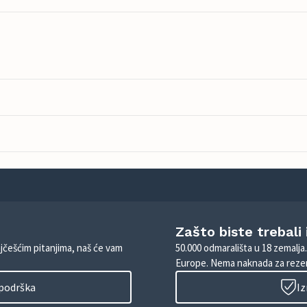
Zašto biste trebali
ajčešćim pitanjima, naš će vam
50.000 odmarališta u 18 zemalja
Europe. Nema naknada za rezer
 podrška
Iz