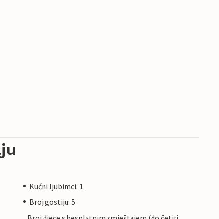
ju
Kućni ljubimci: 1
Broj gostiju: 5
Broj djece s besplatnim smještajem (do četiri