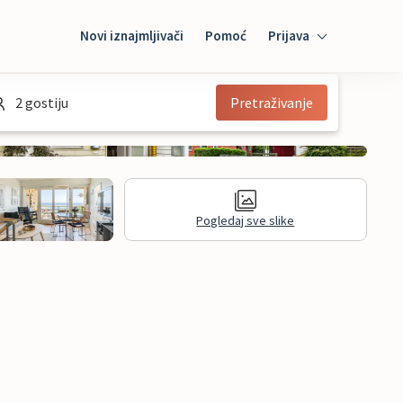
Novi iznajmljivači
Pomoć
Prijava
Prijava
2 gostiju
Pretraživanje
Mybooking
Iznajmljivač
Pogledaj sve slike