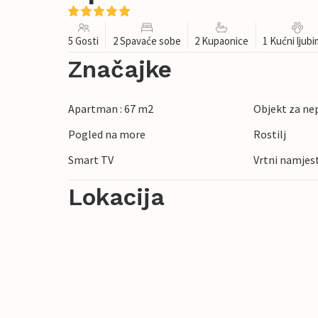
5 Gosti
2 Spavaće sobe
2 Kupaonice
1 Kućni ljub
Značajke
Apartman : 67 m2
Objekt za ne
Pogled na more
Rostilj
Smart TV
Vrtni namjes
Lokacija