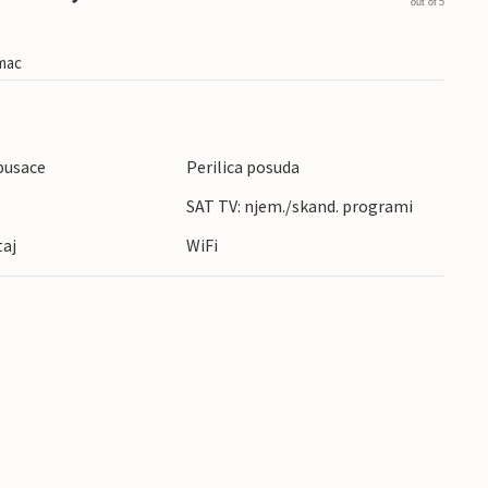
out of 5
imac
pusace
Perilica posuda
SAT TV: njem./skand. programi
taj
WiFi