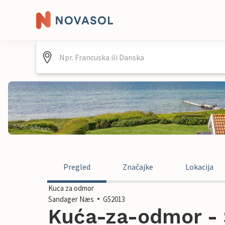
Pregled
Značajke
Lokacija
Kuca za odmor
Sandager Næs
G52013
Kuća-za-odmor - 