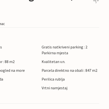
out of
5
imac
us
Gratis natkriveni parking : 2
Parkirna mjesta
r : 88 m2
Kvalitetan v.n.
pogled na more
Parcela direktno na obali : 847 m2
da
Perilica rublja
Vrtni namjestaj