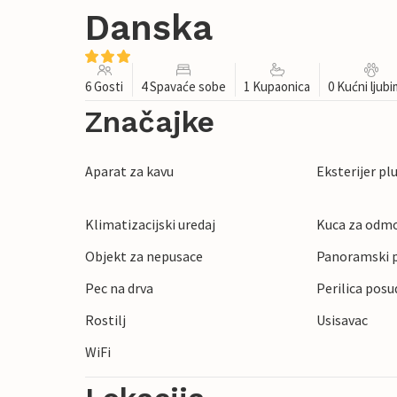
Danska
6 Gosti
4 Spavaće sobe
1 Kupaonica
0 Kućni ljub
Značajke
Aparat za kavu
Eksterijer pl
Klimatizacijski uredaj
Kuca za odmo
Objekt za nepusace
Panoramski 
Pec na drva
Perilica posu
Rostilj
Usisavac
WiFi