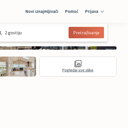
Novi iznajmljivači
Pomoć
Prijava
Prijava
2 gostiju
Pretraživanje
Mybooking
Iznajmljivač
Pogledaj sve slike