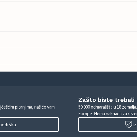
Zašto biste trebali
ajčešćim pitanjima, naš će vam
50.000 odmarališta u 18 zemalja
Europe. Nema naknada za rezer
 podrška
Iz