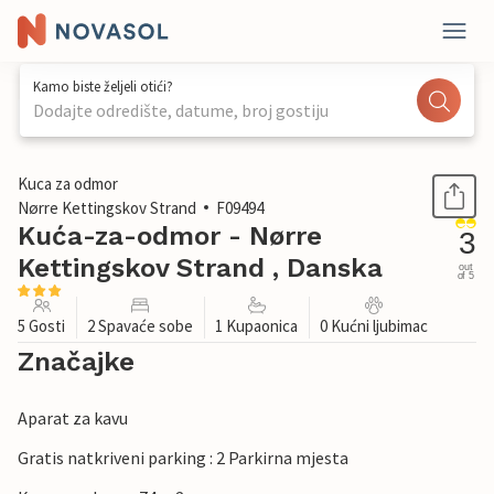
Kamo biste željeli otići?
Dodajte odredište, datume, broj gostiju
1 / 18
Kuca za odmor
Nørre Kettingskov Strand
F09494
Kuća-za-odmor - Nørre
3
Kettingskov Strand , Danska
out
of 5
5 Gosti
2 Spavaće sobe
1 Kupaonica
0 Kućni ljubimac
Značajke
Aparat za kavu
Gratis natkriveni parking : 2 Parkirna mjesta