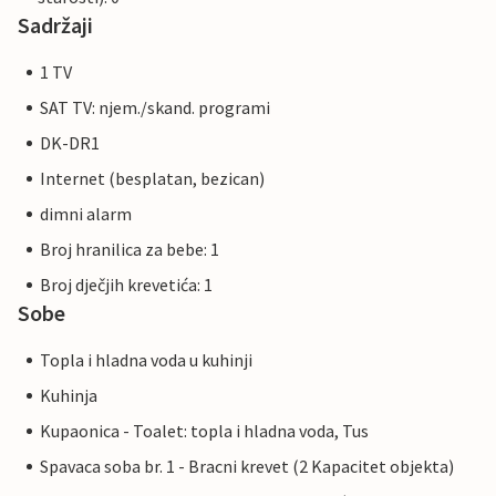
Sadržaji
1 TV
SAT TV: njem./skand. programi
DK-DR1
Internet (besplatan, bezican)
dimni alarm
Broj hranilica za bebe: 1
Broj dječjih krevetića: 1
Sobe
Topla i hladna voda u kuhinji
Kuhinja
Kupaonica - Toalet: topla i hladna voda, Tus
Spavaca soba br. 1 - Bracni krevet (2 Kapacitet objekta)