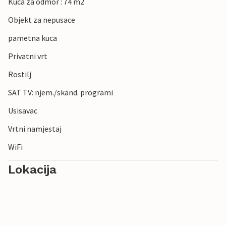
Kuca za odmor : 74 m2
Objekt za nepusace
pametna kuca
Privatni vrt
Rostilj
SAT TV: njem./skand. programi
Usisavac
Vrtni namjestaj
WiFi
Lokacija