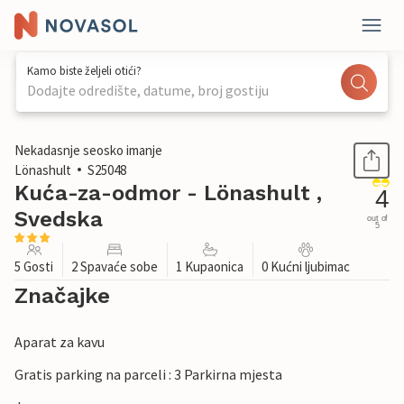
Kamo biste željeli otići?
Dodajte odredište, datume, broj gostiju
1 / 20
Nekadasnje seosko imanje
Lönashult
S25048
Kuća-za-odmor - Lönashult ,
4
Svedska
out of
5
5 Gosti
2 Spavaće sobe
1 Kupaonica
0 Kućni ljubimac
Značajke
Aparat za kavu
Gratis parking na parceli : 3 Parkirna mjesta