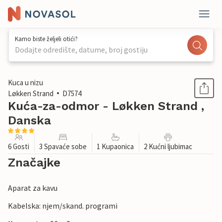
Kamo biste željeli otići?
Dodajte odredište, datume, broj gostiju
1 / 13
Kuca u nizu
Løkken Strand
D7574
Kuća-za-odmor - Løkken Strand ,
Danska
6 Gosti
3 Spavaće sobe
1 Kupaonica
2 Kućni ljubimac
Značajke
Aparat za kavu
Kabelska: njem/skand. programi