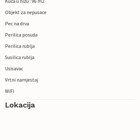
Kuca u nizu : 96 m2
Objekt za nepusace
Pec na drva
Perilica posuda
Perilica rublja
Susilica rublja
Usisavac
Vrtni namjestaj
WiFi
Lokacija