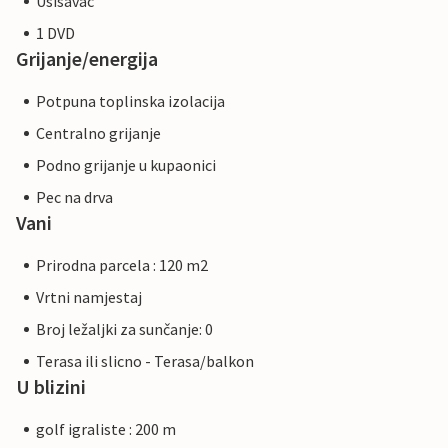
Usisavac
1 DVD
Grijanje/energija
Potpuna toplinska izolacija
Centralno grijanje
Podno grijanje u kupaonici
Pec na drva
Vani
Prirodna parcela : 120 m2
Vrtni namjestaj
Broj ležaljki za sunčanje: 0
Terasa ili slicno - Terasa/balkon
U blizini
golf igraliste : 200 m