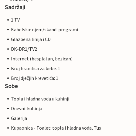
Sadržaji
1 TV
Kabelska: njem/skand. programi
Glazbena linija i CD
DK-DR1/TV2
Internet (besplatan, bezican)
Broj hranilica za bebe: 1
Broj dječjih krevetića: 1
Sobe
Topla i hladna voda u kuhinji
Dnevni-kuhinja
Galerija
Kupaonica - Toalet: topla i hladna voda, Tus